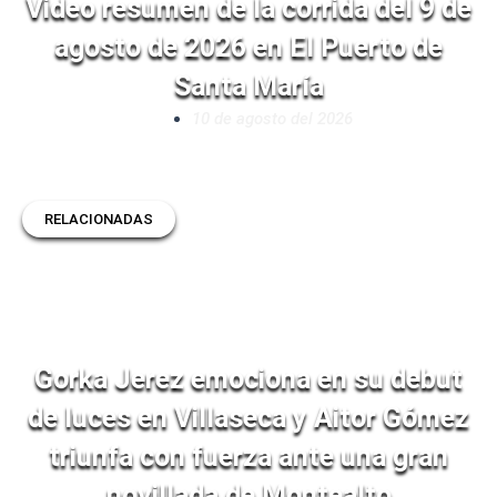
Video resumen de la corrida del 9 de
agosto de 2026 en El Puerto de
Santa María
10 de agosto del 2026
RELACIONADAS
Gorka Jerez emociona en su debut
de luces en Villaseca y Aitor Gómez
triunfa con fuerza ante una gran
novillada de Montealto