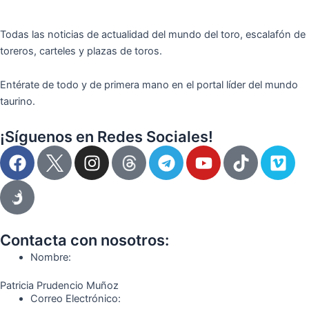
Todas las noticias de actualidad del mundo del toro, escalafón de
toreros, carteles y plazas de toros.
Entérate de todo y de primera mano en el portal líder del mundo
taurino.
¡Síguenos en Redes Sociales!
F
I
T
Y
T
V
a
n
e
o
i
i
c
s
l
u
k
m
e
t
e
t
t
e
b
a
g
u
o
o
o
g
r
b
k
Contacta con nosotros:
o
r
a
e
Nombre:
k
a
m
Patricia Prudencio Muñoz
m
Correo Electrónico: