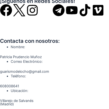
¡Síguenos en Redes Sociales!
F
I
T
Y
T
V
a
n
e
o
i
i
c
s
l
u
k
m
Contacta con nosotros:
e
t
e
t
t
e
Nombre:
b
a
g
u
o
o
Patricia Prudencio Muñoz
Correo Electrónico:
o
g
r
b
k
guarismodelocho@gmail.com
Teléfono:
o
r
a
e
608008641
k
a
m
Ubicación:
Villarejo de Salvanés
m
(Madrid)