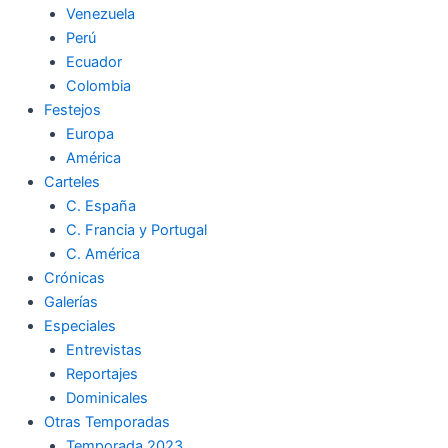
Venezuela
k
a
m
Perú
Ecuador
m
Colombia
Festejos
Europa
América
Carteles
C. España
C. Francia y Portugal
C. América
Crónicas
Galerías
Especiales
Entrevistas
Reportajes
Dominicales
Otras Temporadas
Temporada 2023