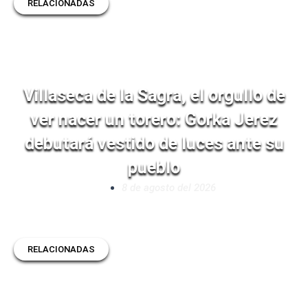
RELACIONADAS
Villaseca de la Sagra, el orgullo de
ver nacer un torero: Gorka Jerez
debutará vestido de luces ante su
pueblo
8 de agosto del 2026
RELACIONADAS