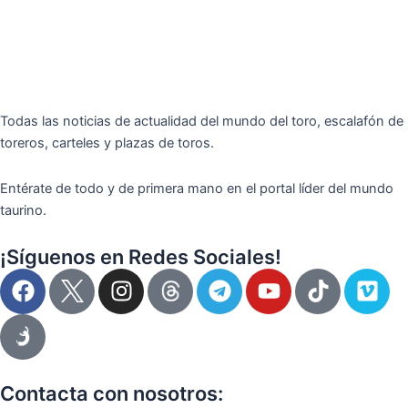
Todas las noticias de actualidad del mundo del toro, escalafón de
toreros, carteles y plazas de toros.
Entérate de todo y de primera mano en el portal líder del mundo
taurino.
¡Síguenos en Redes Sociales!
F
I
T
Y
T
V
a
n
e
o
i
i
c
s
l
u
k
m
e
t
e
t
t
e
b
a
g
u
o
o
o
g
r
b
k
Contacta con nosotros: