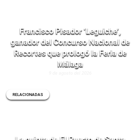
Francisco Pisador ‘Leguiche’,
ganador del Concurso Nacional de
Recortes que prologó la Feria de
Málaga
9 de agosto del 2026
RELACIONADAS
La quinta de El Puerto de Santa