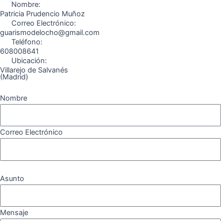
o
r
a
e
Nombre:
k
a
m
Patricia Prudencio Muñoz
Correo Electrónico:
m
guarismodelocho@gmail.com
Teléfono:
608008641
Ubicación:
Villarejo de Salvanés
(Madrid)
Nombre
Correo Electrónico
Asunto
Mensaje