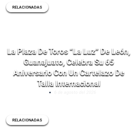
RELACIONADAS
La Plaza De Toros “La Luz” De León,
Guanajuato, Celebra Su 65
Aniversario Con Un Cartelazo De
Talla Internacional
6 de agosto del 2026
RELACIONADAS