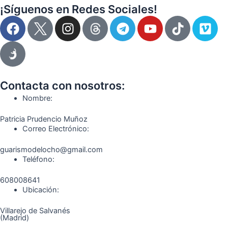
¡Síguenos en Redes Sociales!
F
I
T
Y
T
V
a
n
e
o
i
i
c
s
l
u
k
m
e
t
e
t
t
e
b
a
g
u
o
o
o
g
r
b
k
Contacta con nosotros:
o
r
a
e
Nombre:
k
a
m
Patricia Prudencio Muñoz
m
Correo Electrónico:
guarismodelocho@gmail.com
Teléfono:
608008641
Ubicación:
Villarejo de Salvanés
(Madrid)