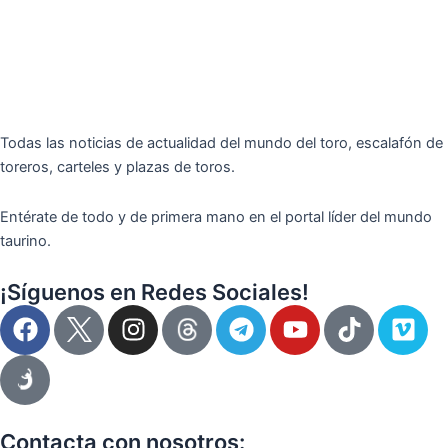
Todas las noticias de actualidad del mundo del toro, escalafón de
toreros, carteles y plazas de toros.
Entérate de todo y de primera mano en el portal líder del mundo
taurino.
¡Síguenos en Redes Sociales!
F
I
T
Y
T
V
a
n
e
o
i
i
c
s
l
u
k
m
e
t
e
t
t
e
b
a
g
u
o
o
o
g
r
b
k
Contacta con nosotros: