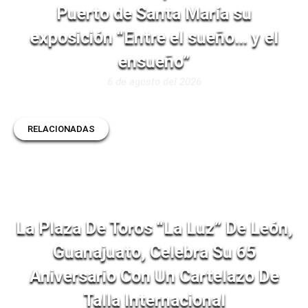
Puerto de Santa María su
exposición “Entre el sueño… y el
ensueño”
6 de agosto del 2026
RELACIONADAS
La Plaza De Toros “La Luz” De León,
Guanajuato, Celebra Su 65
Aniversario Con Un Cartelazo De
Talla Internacional