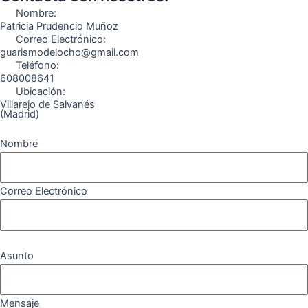
o
r
a
e
Nombre:
k
a
m
Patricia Prudencio Muñoz
Correo Electrónico:
m
guarismodelocho@gmail.com
Teléfono:
608008641
Ubicación:
Villarejo de Salvanés
(Madrid)
Nombre
Correo Electrónico
Asunto
Mensaje