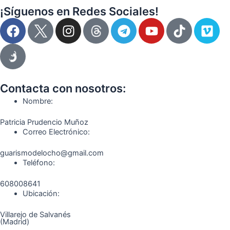
¡Síguenos en Redes Sociales!
F
I
T
Y
T
V
a
n
e
o
i
i
c
s
l
u
k
m
e
t
e
t
t
e
b
a
g
u
o
o
o
g
r
b
k
Contacta con nosotros:
o
r
a
e
Nombre:
k
a
m
Patricia Prudencio Muñoz
m
Correo Electrónico:
guarismodelocho@gmail.com
Teléfono:
608008641
Ubicación:
Villarejo de Salvanés
(Madrid)