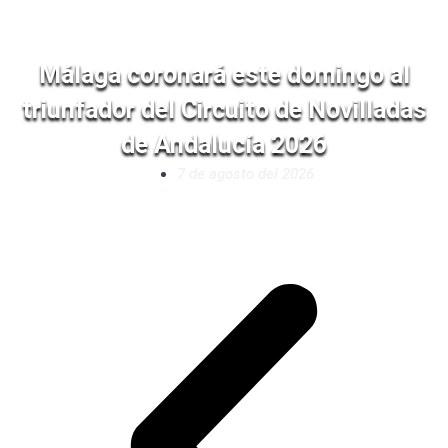
Málaga coronará este domingo al
triunfador del Circuito de Novilladas
de Andalucía 2026
7 de agosto del 2026