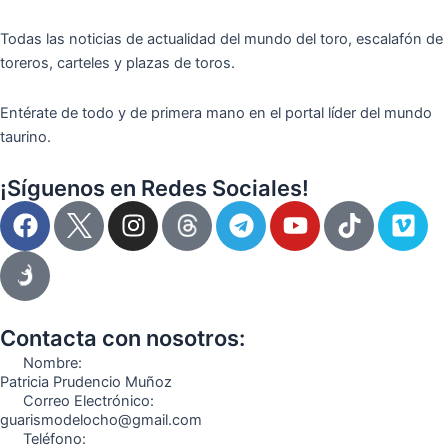
Todas las noticias de actualidad del mundo del toro, escalafón de
toreros, carteles y plazas de toros.
Entérate de todo y de primera mano en el portal líder del mundo
taurino.
¡Síguenos en Redes Sociales!
F
I
T
Y
T
V
a
n
e
o
i
i
c
s
l
u
k
m
e
t
e
t
t
e
b
a
g
u
o
o
o
g
r
b
k
Contacta con nosotros:
o
r
a
e
Nombre:
k
a
m
Patricia Prudencio Muñoz
Correo Electrónico:
m
guarismodelocho@gmail.com
Teléfono: