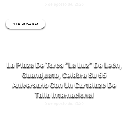
6 de agosto del 2026
RELACIONADAS
La Plaza De Toros “La Luz” De León,
Guanajuato, Celebra Su 65
Aniversario Con Un Cartelazo De
Talla Internacional
6 de agosto del 2026