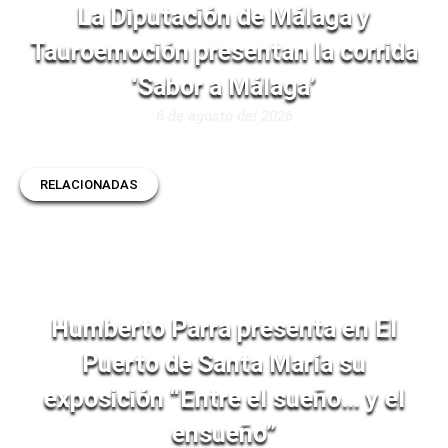
La Diputación de Málaga y
Tauroemoción presentan la corrida
‘Sabor a Málaga’
6 de agosto del 2026
RELACIONADAS
Humberto Parra presenta en El
Puerto de Santa María su
exposición “Entre el sueño… y el
ensueño”