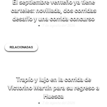
El septiembre venteño ya tiene
carteles: novillada, dos corridas
desafío y una corrida concurso
7 de agosto del 2026
RELACIONADAS
Trapío y lujo en la corrida de
Victorino Martín para su regreso a
Huesca
7 de agosto del 2026