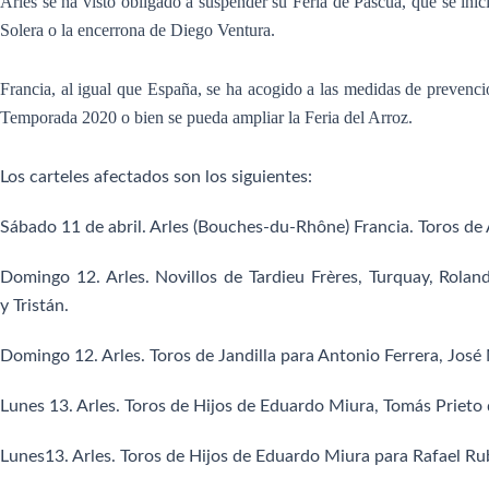
Arles se ha visto obligado a suspender su Feria de Pascua, que se inic
Solera o la encerrona de Diego Ventura.
Francia, al igual que España, se ha acogido a las medidas de prevenci
Temporada 2020 o bien se pueda ampliar la Feria del Arroz.
Los carteles afectados son los siguientes:
Sábado 11 de abril.
Arles
(Bouches-du-Rhône)
Francia.
Toros de 
Domingo 12.
Arles.
Novillos de Tardieu Frères, Turquay, Rola
y
Tristán.
Domingo 12.
Arles.
Toros de Jandilla para
Antonio Ferrera,
José
Lunes 13.
Arles.
Toros de Hijos de Eduardo Miura, Tomás Prieto 
Lunes13.
Arles.
Toros de Hijos de Eduardo Miura para
Rafael Rubi