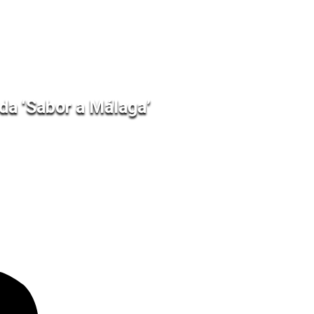
da ‘Sabor a Málaga’