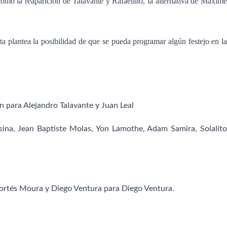
como la reaparición de Talavante y Rafaelillo, la alternativa de Maxime
a plantea la posibilidad de que se pueda programar algún festejo en la
n para
Alejandro Talavante y
Juan Leal
sina
,
Jean Baptiste Molas
,
Yon Lamothe
,
Adam Samira
,
Solalit
 Cortés Moura y Diego Ventura para
Diego Ventura.