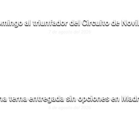
mingo al triunfador del Circuito de Novi
7 de agosto del 2026
na terna entregada sin opciones en Madr
6 de agosto del 2026