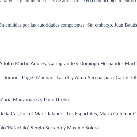
iaría el 11 y culminaría el 13 de abril. Una Feria con acontecimientos 
ón emitidas por las autoridades competentes. Sin embargo, Juan Bautist
Adolfo Martín Andrés, Garcigrande y Domingo Hernández Martí
nd Durand, Pages-Mailhan, Lartet y Alma Serena para
Carlos Ol
 María Manzanares y
Paco Ureña.
de la Cal, Luc et Marc Jalabert, Los Espartales, María Guiomar
o ‘Rafaelillo’
,
Sergio Serrano y
Maxime Solera.