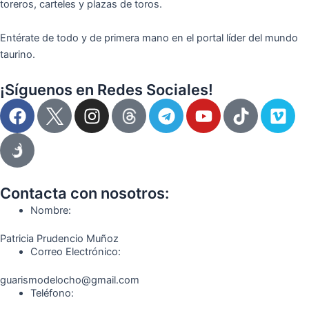
toreros, carteles y plazas de toros.
Entérate de todo y de primera mano en el portal líder del mundo
taurino.
¡Síguenos en Redes Sociales!
F
I
T
Y
T
V
a
n
e
o
i
i
c
s
l
u
k
m
e
t
e
t
t
e
b
a
g
u
o
o
o
g
r
b
k
Contacta con nosotros:
o
r
a
e
Nombre:
k
a
m
Patricia Prudencio Muñoz
m
Correo Electrónico:
guarismodelocho@gmail.com
Teléfono: