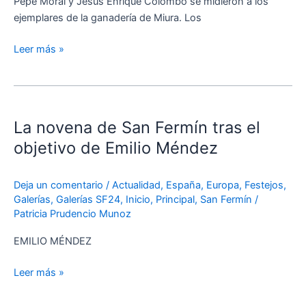
Pepe Moral y Jesús Enrique Colombo se midieron a los
de
ejemplares de la ganadería de Miura. Los
Miura
en
Leer más »
San
Fermín
La
novena
La novena de San Fermín tras el
de
San
objetivo de Emilio Méndez
Fermín
tras
Deja un comentario
/
Actualidad
,
España
,
Europa
,
Festejos
,
el
Galerías
,
Galerías SF24
,
Inicio
,
Principal
,
San Fermín
/
objetivo
Patricia Prudencio Munoz
de
Emilio
EMILIO MÉNDEZ
Méndez
Leer más »