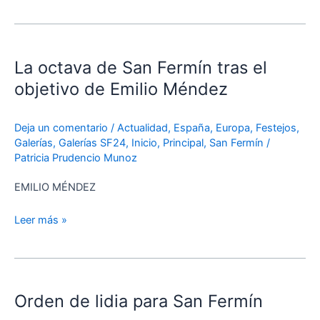
La
octava
La octava de San Fermín tras el
de
San
objetivo de Emilio Méndez
Fermín
tras
Deja un comentario
/
Actualidad
,
España
,
Europa
,
Festejos
,
el
Galerías
,
Galerías SF24
,
Inicio
,
Principal
,
San Fermín
/
objetivo
Patricia Prudencio Munoz
de
Emilio
EMILIO MÉNDEZ
Méndez
Leer más »
Orden
de
Orden de lidia para San Fermín
lidia
para