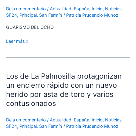
San
Deja un comentario
/
Actualidad
,
España
,
Inicio
,
Noticias
Fermín
SF24
,
Principal
,
San Fermín
/
Patricia Prudencio Munoz
GUARISMO DEL OCHO
Leer más »
Los
de
Los de La Palmosilla protagonizan
La
Palmosilla
un encierro rápido con un nuevo
protagonizan
herido por asta de toro y varios
un
contusionados
encierro
rápido
con
Deja un comentario
/
Actualidad
,
España
,
Inicio
,
Noticias
SF24
,
Principal
,
San Fermín
/
Patricia Prudencio Munoz
un
nuevo