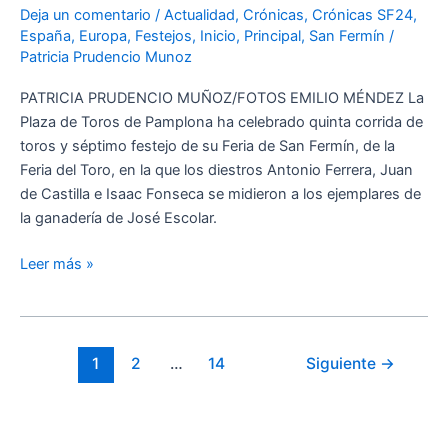
por
Deja un comentario
/
Actualidad
,
Crónicas
,
Crónicas SF24
,
la
España
,
Europa
,
Festejos
,
Inicio
,
Principal
,
San Fermín
/
esencia
Patricia Prudencio Munoz
y
PATRICIA PRUDENCIO MUÑOZ/FOTOS EMILIO MÉNDEZ La
contundencia
Plaza de Toros de Pamplona ha celebrado quinta corrida de
de
toros y séptimo festejo de su Feria de San Fermín, de la
Ferrera
Feria del Toro, en la que los diestros Antonio Ferrera, Juan
y
de Castilla e Isaac Fonseca se midieron a los ejemplares de
la
la ganadería de José Escolar.
entrega
de
Leer más »
Juan
de
Castilla
en
1
2
…
14
Siguiente
→
San
Fermín