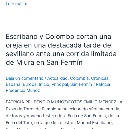
toro
Leer más »
Escribano
y
Escribano y Colombo cortan una
Colombo
cortan
oreja en una destacada tarde del
una
sevillano ante una corrida limitada
oreja
de Miura en San Fermín
en
una
destacada
Deja un comentario
/
Actualidad
,
Colombia
,
Crónicas
,
España
,
Europa
,
Inicio
,
Principal
,
San Fermín
/
Patricia
tarde
Prudencio Munoz
del
sevillano
PATRICIA PRUDENCIO MUÑOZ/FOTOS EMILIO MÉNDEZ La
ante
Plaza de Toros de Pamplona ha celebrado séptima corrida
una
de toros y noveno festejo de la Feria de San Fermín, de su
corrida
Feria del Toro, en la que los diestros Manuel Escribano,
limitada