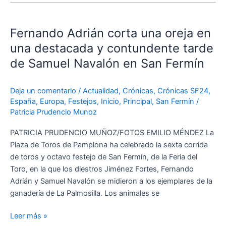
Fernando
Adrián
Fernando Adrián corta una oreja en
corta
una
una destacada y contundente tarde
oreja
de Samuel Navalón en San Fermín
en
una
Deja un comentario
/
Actualidad
,
Crónicas
,
Crónicas SF24
,
destacada
España
,
Europa
,
Festejos
,
Inicio
,
Principal
,
San Fermín
/
y
Patricia Prudencio Munoz
contundente
tarde
PATRICIA PRUDENCIO MUÑOZ/FOTOS EMILIO MÉNDEZ La
de
Plaza de Toros de Pamplona ha celebrado la sexta corrida
Samuel
de toros y octavo festejo de San Fermín, de la Feria del
Navalón
Toro, en la que los diestros Jiménez Fortes, Fernando
en
Adrián y Samuel Navalón se midieron a los ejemplares de la
San
ganadería de La Palmosilla. Los animales se
Fermín
Leer más »