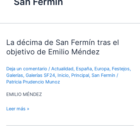
San Fermín
La
décima
La décima de San Fermín tras el
de
San
objetivo de Emilio Méndez
Fermín
tras
Deja un comentario
/
Actualidad
,
España
,
Europa
,
Festejos
,
el
Galerías
,
Galerías SF24
,
Inicio
,
Principal
,
San Fermín
/
objetivo
Patricia Prudencio Munoz
de
Emilio
EMILIO MÉNDEZ
Méndez
Leer más »
Un
contundente