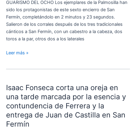
GUARISMO DEL OCHO Los ejemplares de la Palmosilla han
herido
sido los protagonistas de este sexto encierro de San
por
Fermín, completándolo en 2 minutos y 23 segundos.
asta
Salieron de los corrales después de los tres tradicionales
de
cánticos a San Fermín, con un cabestro a la cabeza, dos
toro
toros a la par, otros dos a los laterales
y
varios
Leer más »
contusionados
Isaac
Fonseca
Isaac Fonseca corta una oreja en
corta
una
una tarde marcada por la esencia y
oreja
contundencia de Ferrera y la
en
entrega de Juan de Castilla en San
una
Fermín
tarde
marcada