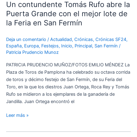
Un contundente Tomás Rufo abre la
Tomás
Rufo
Puerta Grande con el mejor lote de
abre
la Feria en San Fermín
la
Puerta
Deja un comentario
/
Actualidad
,
Crónicas
,
Crónicas SF24
,
Grande
España
,
Europa
,
Festejos
,
Inicio
,
Principal
,
San Fermín
/
con
Patricia Prudencio Munoz
el
mejor
PATRICIA PRUDENCIO MUÑOZ/FOTOS EMILIO MÉNDEZ La
lote
Plaza de Toros de Pamplona ha celebrado su octava corrida
de
de toros y décimo festejo de San Fermín, de su Feria del
la
Toro, en la que los diestros Juan Ortega, Roca Rey y Tomás
Feria
Rufo se midieron a los ejemplares de la ganadería de
en
Jandilla. Juan Ortega encontró el
San
Fermín
Leer más »
Los