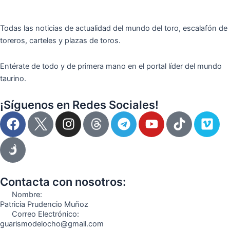
Todas las noticias de actualidad del mundo del toro, escalafón de
toreros, carteles y plazas de toros.
Entérate de todo y de primera mano en el portal líder del mundo
taurino.
¡Síguenos en Redes Sociales!
F
I
T
Y
T
V
a
n
e
o
i
i
c
s
l
u
k
m
e
t
e
t
t
e
b
a
g
u
o
o
o
g
r
b
k
Contacta con nosotros:
o
r
a
e
Nombre:
k
a
m
Patricia Prudencio Muñoz
Correo Electrónico:
m
guarismodelocho@gmail.com