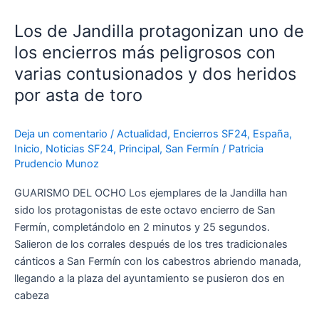
de
Los de Jandilla protagonizan uno de
Jandilla
protagonizan
los encierros más peligrosos con
uno
varias contusionados y dos heridos
de
por asta de toro
los
encierros
más
Deja un comentario
/
Actualidad
,
Encierros SF24
,
España
,
Inicio
,
Noticias SF24
,
Principal
,
San Fermín
/
Patricia
peligrosos
Prudencio Munoz
con
varias
GUARISMO DEL OCHO Los ejemplares de la Jandilla han
contusionados
sido los protagonistas de este octavo encierro de San
y
Fermín, completándolo en 2 minutos y 25 segundos.
dos
Salieron de los corrales después de los tres tradicionales
heridos
cánticos a San Fermín con los cabestros abriendo manada,
por
llegando a la plaza del ayuntamiento se pusieron dos en
asta
cabeza
de