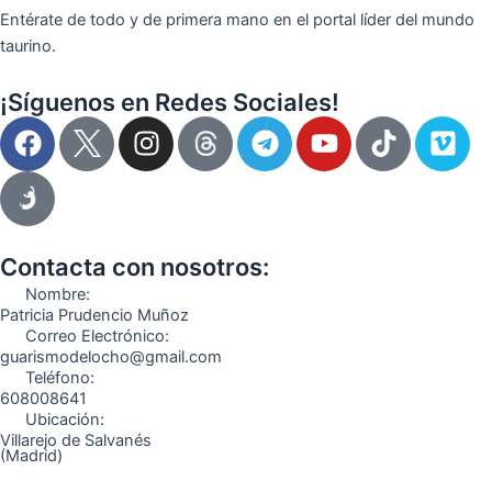
Entérate de todo y de primera mano en el portal líder del mundo
taurino.
¡Síguenos en Redes Sociales!
F
I
T
Y
T
V
a
n
e
o
i
i
c
s
l
u
k
m
e
t
e
t
t
e
b
a
g
u
o
o
o
g
r
b
k
Contacta con nosotros:
o
r
a
e
Nombre:
k
a
m
Patricia Prudencio Muñoz
Correo Electrónico:
m
guarismodelocho@gmail.com
Teléfono:
608008641
Ubicación:
Villarejo de Salvanés
(Madrid)