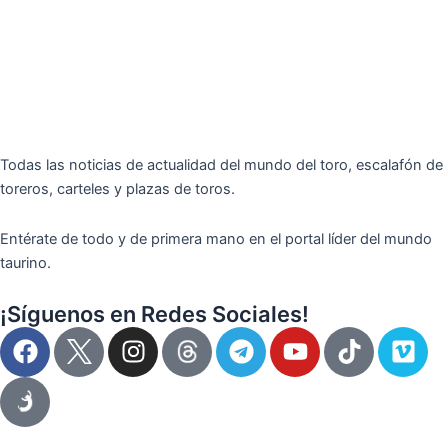
Todas las noticias de actualidad del mundo del toro, escalafón de
toreros, carteles y plazas de toros.
Entérate de todo y de primera mano en el portal líder del mundo
taurino.
¡Síguenos en Redes Sociales!
F
I
T
Y
T
V
a
n
e
o
i
i
c
s
l
u
k
m
e
t
e
t
t
e
b
a
g
u
o
o