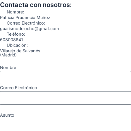
o
g
r
b
k
Contacta con nosotros:
o
r
a
e
Nombre:
k
a
m
Patricia Prudencio Muñoz
Correo Electrónico:
m
guarismodelocho@gmail.com
Teléfono:
608008641
Ubicación:
Villarejo de Salvanés
(Madrid)
Nombre
Correo Electrónico
Asunto