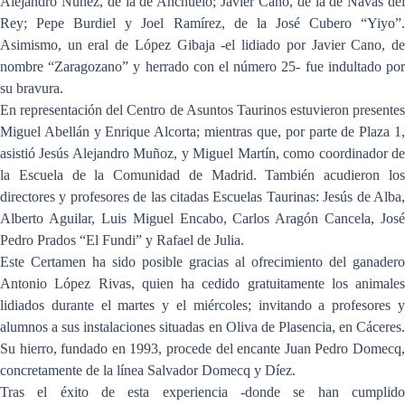
Alejandro Núñez, de la de Anchuelo; Javier Cano, de la de Navas del
Rey; Pepe Burdiel y Joel Ramírez, de la José Cubero “Yiyo”.
Asimismo, un eral de López Gibaja -el lidiado por Javier Cano, de
nombre “Zaragozano” y herrado con el número 25- fue indultado por
su bravura.
En representación del Centro de Asuntos Taurinos estuvieron presentes
Miguel Abellán y Enrique Alcorta; mientras que, por parte de Plaza 1,
asistió Jesús Alejandro Muñoz, y Miguel Martín, como coordinador de
la Escuela de la Comunidad de Madrid. También acudieron los
directores y profesores de las citadas Escuelas Taurinas: Jesús de Alba,
Alberto Aguilar, Luis Miguel Encabo, Carlos Aragón Cancela, José
Pedro Prados “El Fundi” y Rafael de Julia.
Este Certamen ha sido posible gracias al ofrecimiento del ganadero
Antonio López Rivas, quien ha cedido gratuitamente los animales
lidiados durante el martes y el miércoles; invitando a profesores y
alumnos a sus instalaciones situadas en Oliva de Plasencia, en Cáceres.
Su hierro, fundado en 1993, procede del encante Juan Pedro Domecq,
concretamente de la línea Salvador Domecq y Díez.
Tras el éxito de esta experiencia -donde se han cumplido