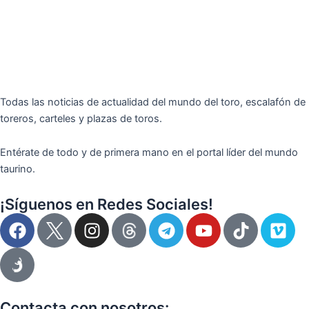
Todas las noticias de actualidad del mundo del toro, escalafón de
toreros, carteles y plazas de toros.
Entérate de todo y de primera mano en el portal líder del mundo
taurino.
¡Síguenos en Redes Sociales!
F
I
T
Y
T
V
a
n
e
o
i
i
c
s
l
u
k
m
e
t
e
t
t
e
b
a
g
u
o
o
o
g
r
b
k
Contacta con nosotros: