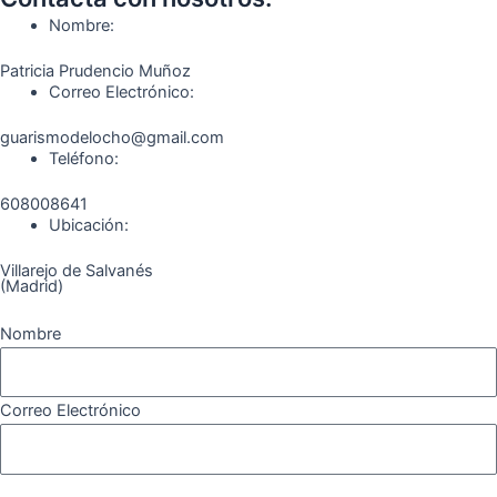
o
r
a
e
Nombre:
k
a
m
Patricia Prudencio Muñoz
m
Correo Electrónico:
guarismodelocho@gmail.com
Teléfono:
608008641
Ubicación:
Villarejo de Salvanés
(Madrid)
Nombre
Correo Electrónico