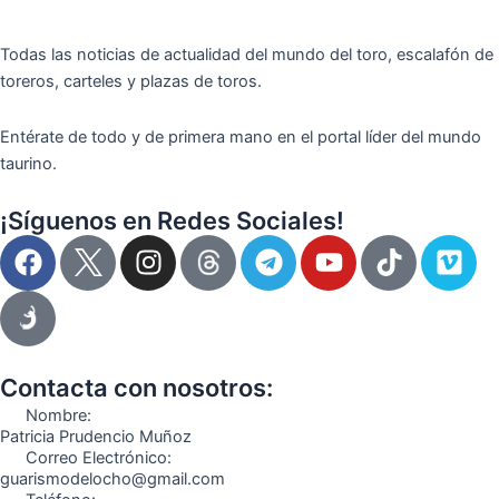
Todas las noticias de actualidad del mundo del toro, escalafón de
toreros, carteles y plazas de toros.
Entérate de todo y de primera mano en el portal líder del mundo
taurino.
¡Síguenos en Redes Sociales!
F
I
T
Y
T
V
a
n
e
o
i
i
c
s
l
u
k
m
e
t
e
t
t
e
b
a
g
u
o
o
o
g
r
b
k
Contacta con nosotros:
o
r
a
e
Nombre:
k
a
m
Patricia Prudencio Muñoz
Correo Electrónico:
m
guarismodelocho@gmail.com