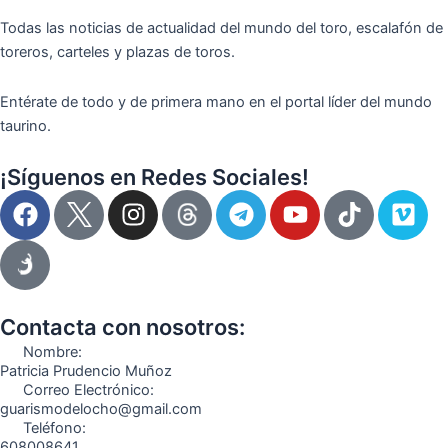
Todas las noticias de actualidad del mundo del toro, escalafón de
toreros, carteles y plazas de toros.
Entérate de todo y de primera mano en el portal líder del mundo
taurino.
¡Síguenos en Redes Sociales!
F
I
T
Y
T
V
a
n
e
o
i
i
c
s
l
u
k
m
e
t
e
t
t
e
b
a
g
u
o
o
o
g
r
b
k
Contacta con nosotros:
o
r
a
e
Nombre:
k
a
m
Patricia Prudencio Muñoz
Correo Electrónico:
m
guarismodelocho@gmail.com
Teléfono:
608008641