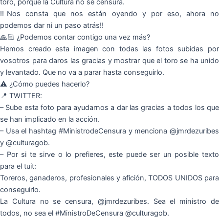
toro, porque la Cultura no se censura.
‼️Nos consta que nos están oyendo y por eso, ahora no
podemos dar ni un paso atrás‼️
🙏🏻 ¿Podemos contar contigo una vez más?
Hemos creado esta imagen con todas las fotos subidas por
vosotros para daros las gracias y mostrar que el toro se ha unido
y levantado. Que no va a parar hasta conseguirlo.
⚠️ ¿Cómo puedes hacerlo?
📍 TWITTER:
– Sube esta foto para ayudarnos a dar las gracias a todos los que
se han implicado en la acción.
– Usa el hashtag #MinistrodeCensura y menciona @jmrdezuribes
y @culturagob.
– Por si te sirve o lo prefieres, este puede ser un posible texto
para el tuit:
Toreros, ganaderos, profesionales y afición, TODOS UNIDOS para
conseguirlo.
La Cultura no se censura, @jmrdezuribes. Sea el ministro de
todos, no sea el #MinistroDeCensura @culturagob.