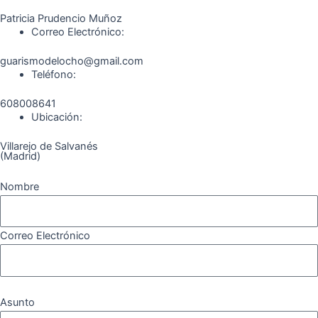
k
a
m
Patricia Prudencio Muñoz
m
Correo Electrónico:
guarismodelocho@gmail.com
Teléfono:
608008641
Ubicación:
Villarejo de Salvanés
(Madrid)
Nombre
Correo Electrónico
Asunto