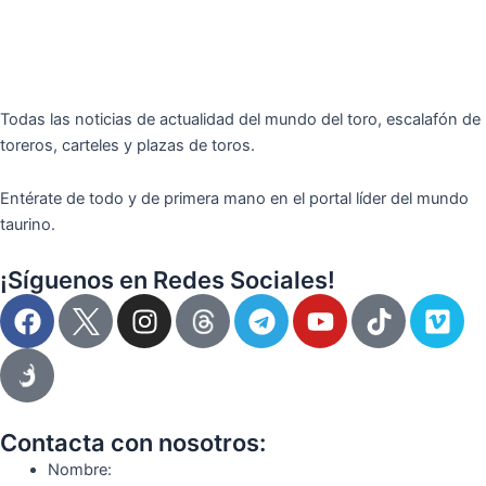
Todas las noticias de actualidad del mundo del toro, escalafón de
toreros, carteles y plazas de toros.
Entérate de todo y de primera mano en el portal líder del mundo
taurino.
¡Síguenos en Redes Sociales!
F
I
T
Y
T
V
a
n
e
o
i
i
c
s
l
u
k
m
e
t
e
t
t
e
b
a
g
u
o
o
o
g
r
b
k
Contacta con nosotros:
o
r
a
e
Nombre: