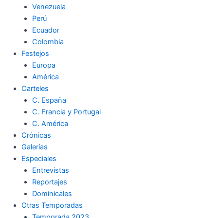
Venezuela
k
a
m
Perú
Ecuador
m
Colombia
Festejos
Europa
América
Carteles
C. España
C. Francia y Portugal
C. América
Crónicas
Galerías
Especiales
Entrevistas
Reportajes
Dominicales
Otras Temporadas
Temporada 2023