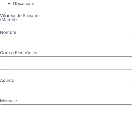
k
a
m
Ubicación:
Villarejo de Salvanés
m
(Madrid)
Nombre
Correo Electrónico
Asunto
Mensaje