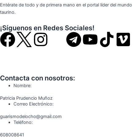
Entérate de todo y de primera mano en el portal líder del mundo
taurino.
¡Síguenos en Redes Sociales!
F
I
T
Y
T
V
a
n
e
o
i
i
c
s
l
u
k
m
Contacta con nosotros:
e
t
e
t
t
e
Nombre:
b
a
g
u
o
o
Patricia Prudencio Muñoz
Correo Electrónico:
o
g
r
b
k
guarismodelocho@gmail.com
Teléfono:
o
r
a
e
608008641