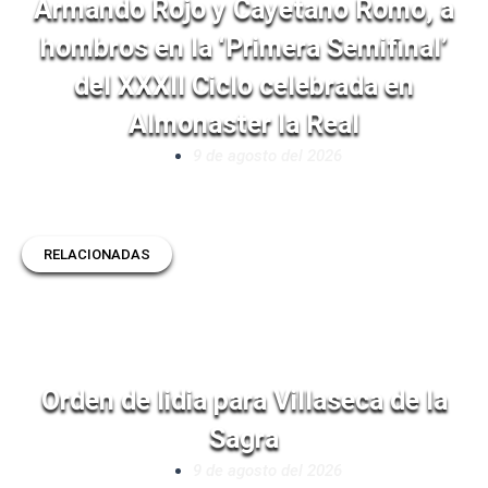
Armando Rojo y Cayetano Romo, a
hombros en la ‘Primera Semifinal’
del XXXII Ciclo celebrada en
Almonaster la Real
9 de agosto del 2026
RELACIONADAS
Orden de lidia para Villaseca de la
Sagra
9 de agosto del 2026