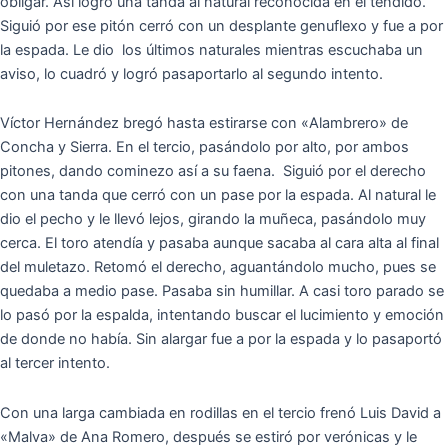
obligar. Así logró una tanda al natural reconocida en el tendido.
Siguió por ese pitón cerró con un desplante genuflexo y fue a por
la espada. Le dio los últimos naturales mientras escuchaba un
aviso, lo cuadró y logró pasaportarlo al segundo intento.
Víctor Hernández bregó hasta estirarse con «Alambrero» de
Concha y Sierra. En el tercio, pasándolo por alto, por ambos
pitones, dando cominezo así a su faena. Siguió por el derecho
con una tanda que cerró con un pase por la espada. Al natural le
dio el pecho y le llevó lejos, girando la muñeca, pasándolo muy
cerca. El toro atendía y pasaba aunque sacaba al cara alta al final
del muletazo. Retomó el derecho, aguantándolo mucho, pues se
quedaba a medio pase. Pasaba sin humillar. A casi toro parado se
lo pasó por la espalda, intentando buscar el lucimiento y emoción
de donde no había. Sin alargar fue a por la espada y lo pasaportó
al tercer intento.
Con una larga cambiada en rodillas en el tercio frenó Luis David a
«Malva» de Ana Romero, después se estiró por verónicas y le