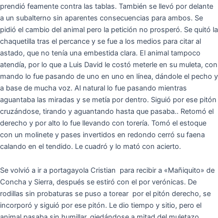
prendió feamente contra las tablas. También se llevó por delante
a un subalterno sin aparentes consecuencias para ambos. Se
pidió el cambio del animal pero la petición no prosperó. Se quitó la
chaquetilla tras el percance y se fue a los medios para citar al
astado, que no tenía una embestida clara. El animal tampoco
atendía, por lo que a Luis David le costó meterle en su muleta, con
mando lo fue pasando de uno en uno en línea, dándole el pecho y
a base de mucha voz. Al natural lo fue pasando mientras
aguantaba las miradas y se metía por dentro. Siguió por ese pitón
cruzándose, tirando y aguantando hasta que pasaba.. Retomó el
derecho y por alto lo fue llevando con torería. Tomó el estoque
con un molinete y pases invertidos en redondo cerró su faena
calando en el tendido. Le cuadró y lo mató con acierto.
Se volvió a ir a portagayola Cristian para recibir a «Mañiquito» de
Concha y Sierra, después se estiró con el por verónicas. De
rodillas sin probaturas se puso a torear por el pitón derecho, se
incorporó y siguió por ese pitón. Le dio tiempo y sitio, pero el
animal pasaba sin humillar, qiedándose a mitad del muletazo,