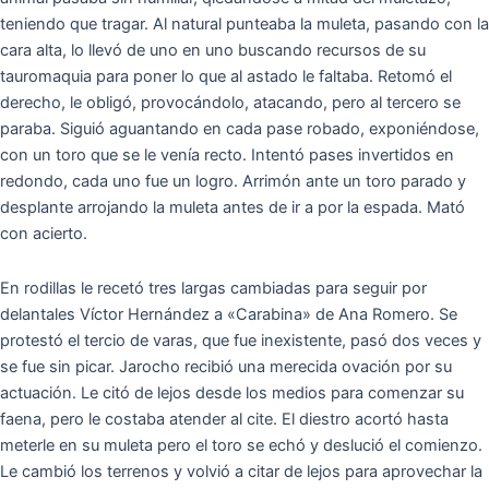
teniendo que tragar. Al natural punteaba la muleta, pasando con la
cara alta, lo llevó de uno en uno buscando recursos de su
tauromaquia para poner lo que al astado le faltaba. Retomó el
derecho, le obligó, provocándolo, atacando, pero al tercero se
paraba. Siguió aguantando en cada pase robado, exponiéndose,
con un toro que se le venía recto. Intentó pases invertidos en
redondo, cada uno fue un logro. Arrimón ante un toro parado y
desplante arrojando la muleta antes de ir a por la espada. Mató
con acierto.
En rodillas le recetó tres largas cambiadas para seguir por
delantales Víctor Hernández a «Carabina» de Ana Romero. Se
protestó el tercio de varas, que fue inexistente, pasó dos veces y
se fue sin picar. Jarocho recibió una merecida ovación por su
actuación. Le citó de lejos desde los medios para comenzar su
faena, pero le costaba atender al cite. El diestro acortó hasta
meterle en su muleta pero el toro se echó y deslució el comienzo.
Le cambió los terrenos y volvió a citar de lejos para aprovechar la