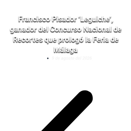
Francisco Pisador ‘Leguiche’,
ganador del Concurso Nacional de
Recortes que prologó la Feria de
Málaga
9 de agosto del 2026