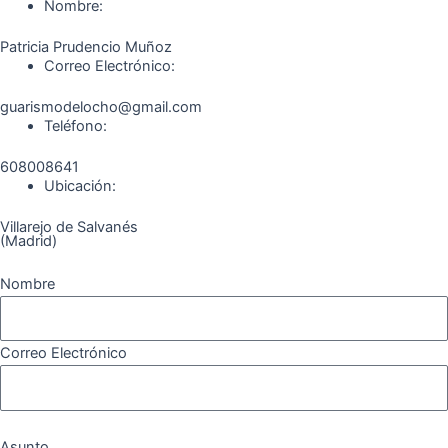
o
r
a
e
Nombre:
k
a
m
Patricia Prudencio Muñoz
m
Correo Electrónico:
guarismodelocho@gmail.com
Teléfono:
608008641
Ubicación:
Villarejo de Salvanés
(Madrid)
Nombre
Correo Electrónico
Asunto