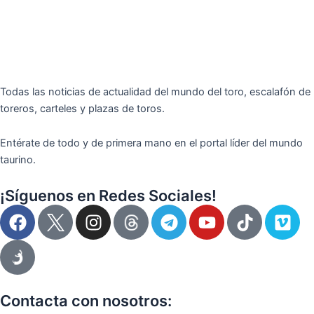
Todas las noticias de actualidad del mundo del toro, escalafón de
toreros, carteles y plazas de toros.
Entérate de todo y de primera mano en el portal líder del mundo
taurino.
¡Síguenos en Redes Sociales!
F
I
T
Y
T
V
a
n
e
o
i
i
c
s
l
u
k
m
e
t
e
t
t
e
b
a
g
u
o
o
o
g
r
b
k
Contacta con nosotros: