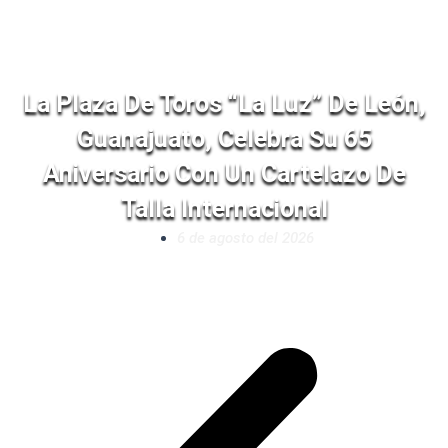
La Plaza De Toros “La Luz” De León,
Guanajuato, Celebra Su 65
Aniversario Con Un Cartelazo De
Talla Internacional
6 de agosto del 2026