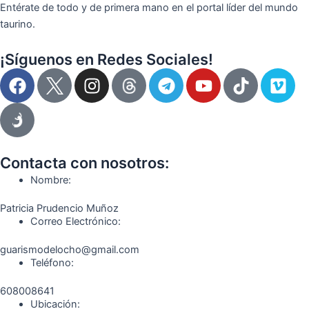
Entérate de todo y de primera mano en el portal líder del mundo
taurino.
¡Síguenos en Redes Sociales!
F
I
T
Y
T
V
a
n
e
o
i
i
c
s
l
u
k
m
e
t
e
t
t
e
b
a
g
u
o
o
o
g
r
b
k
Contacta con nosotros:
o
r
a
e
Nombre:
k
a
m
Patricia Prudencio Muñoz
m
Correo Electrónico:
guarismodelocho@gmail.com
Teléfono:
608008641
Ubicación: