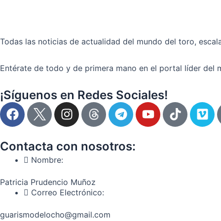
Todas las noticias de actualidad del mundo del toro, escala
Entérate de todo y de primera mano en el portal líder del 
¡Síguenos en Redes Sociales!
F
I
T
Y
T
V
a
n
e
o
i
i
c
s
l
u
k
m
e
t
e
t
t
e
Contacta con nosotros:
b
a
g
u
o
o
Nombre:
o
g
r
b
k
o
r
a
e
Patricia Prudencio Muñoz
k
a
m
Correo Electrónico:
m
guarismodelocho@gmail.com