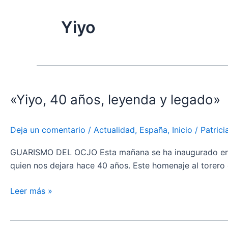
Yiyo
«Yiyo,
40
«Yiyo, 40 años, leyenda y legado»
años,
leyenda
y
Deja un comentario
/
Actualidad
,
España
,
Inicio
/
Patric
legado»
GUARISMO DEL OCJO Esta mañana se ha inaugurado en los
quien nos dejara hace 40 años. Este homenaje al torero d
Leer más »