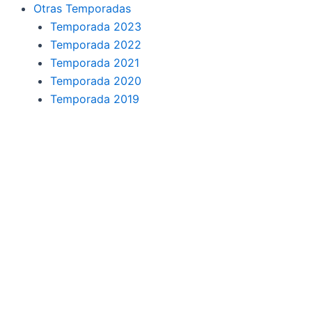
o
r
a
e
Otras Temporadas
k
a
m
Temporada 2023
Temporada 2022
m
Temporada 2021
Temporada 2020
Temporada 2019