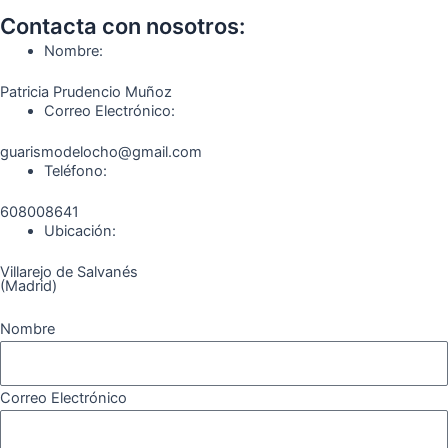
b
a
g
u
o
o
o
g
r
b
k
Contacta con nosotros:
o
r
a
e
Nombre:
k
a
m
Patricia Prudencio Muñoz
m
Correo Electrónico:
guarismodelocho@gmail.com
Teléfono:
608008641
Ubicación:
Villarejo de Salvanés
(Madrid)
Nombre
Correo Electrónico