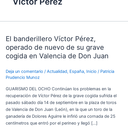
Víctor Pérez
El
banderillero
El banderillero Víctor Pérez,
Víctor
Pérez,
operado de nuevo de su grave
operado
cogida en Valencia de Don Juan
de
nuevo
Deja un comentario
/
Actualidad
,
España
,
Inicio
/
Patricia
de
Prudencio Munoz
su
grave
GUARISMO DEL OCHO Continúan los problemas en la
cogida
recuperación de Víctor Pérez de la grave cogida sufrida el
en
pasado sábado día 14 de septiembre en la plaza de toros
Valencia
de Valencia de Don Juan (León), en la que un toro de la
de
ganadería de Dolores Aguirre le infirió una cornada de 25
Don
centímetros que entró por el perineo y llegó […]
Juan