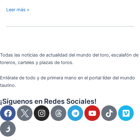
Leer más »
Todas las noticias de actualidad del mundo del toro, escalafón de
toreros, carteles y plazas de toros.
Entérate de todo y de primera mano en el portal líder del mundo
taurino.
¡Síguenos en Redes Sociales!
F
I
T
Y
T
V
a
n
e
o
i
i
c
s
l
u
k
m
e
t
e
t
t
e