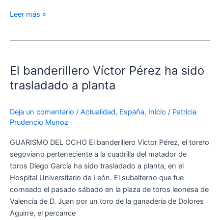
Leer más »
El
banderillero
El banderillero Víctor Pérez ha sido
Víctor
Pérez
trasladado a planta
ha
sido
Deja un comentario
/
Actualidad
,
España
,
Inicio
/
Patricia
trasladado
Prudencio Munoz
a
planta
GUARISMO DEL OCHO El banderillero Víctor Pérez, el torero
segoviano perteneciente a la cuadrilla del matador de
toros Diego García ha sido trasladado a planta, en el
Hospital Universitario de León. El subalterno que fue
corneado el pasado sábado en la plaza de toros leonesa de
Valencia de D. Juan por un toro de la ganadería de Dolores
Aguirre, el percance