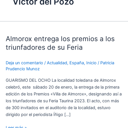
Víctor del Pozo
Almorox
entrega
Almorox entrega los premios a los
los
premios
triunfadores de su Feria
a
los
Deja un comentario
/
Actualidad
,
España
,
Inicio
/
Patricia
triunfadores
Prudencio Munoz
de
su
GUARISMO DEL OCHO La localidad toledana de Almorox
Feria
celebró, este sábado 20 de enero, la entrega de la primera
edición de los Premios «Villa de Almorox», designando así a
los triunfadores de su Feria Taurina 2023. El acto, con más
de 300 invitados en el auditorio de la localidad, estuvo
dirigido por el periodista Íñigo […]
Leer más »