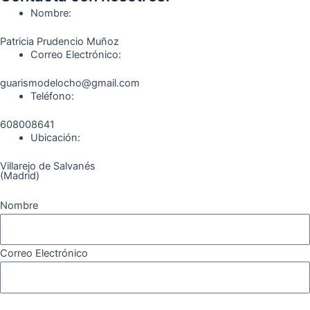
o
r
a
e
Nombre:
k
a
m
Patricia Prudencio Muñoz
m
Correo Electrónico:
guarismodelocho@gmail.com
Teléfono:
608008641
Ubicación:
Villarejo de Salvanés
(Madrid)
Nombre
Correo Electrónico