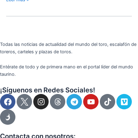
Todas las noticias de actualidad del mundo del toro, escalafón de
toreros, carteles y plazas de toros.
Entérate de todo y de primera mano en el portal líder del mundo
taurino.
¡Síguenos en Redes Sociales!
F
I
T
Y
T
V
a
n
e
o
i
i
c
s
l
u
k
m
e
t
e
t
t
e
b
a
g
u
o
o
o
g
r
b
k
Contacta con nosotros: