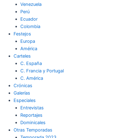
Venezuela
k
a
m
Perú
Ecuador
m
Colombia
Festejos
Europa
América
Carteles
C. España
C. Francia y Portugal
C. América
Crónicas
Galerías
Especiales
Entrevistas
Reportajes
Dominicales
Otras Temporadas
Temporada 2023