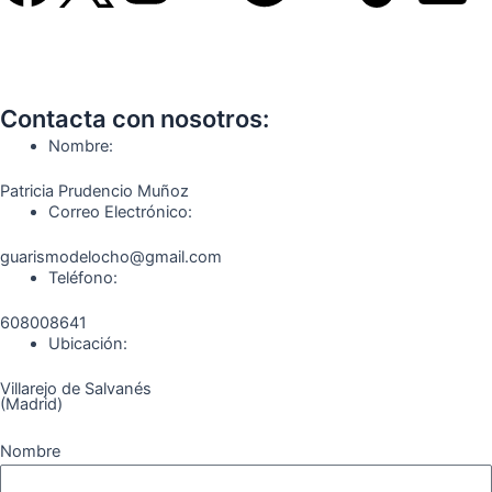
a
n
e
o
i
i
c
s
l
u
k
m
Contacta con nosotros:
e
t
e
t
t
e
Nombre:
b
a
g
u
o
o
Patricia Prudencio Muñoz
Correo Electrónico:
o
g
r
b
k
guarismodelocho@gmail.com
Teléfono:
o
r
a
e
608008641
k
a
m
Ubicación:
Villarejo de Salvanés
m
(Madrid)
Nombre