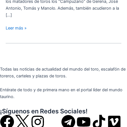
los matadores de toros los “Campuzano” de Gerena, José
Antonio, Tomás y Manolo. Además, también acudieron a la
[…]
Leer más »
Todas las noticias de actualidad del mundo del toro, escalafón de
toreros, carteles y plazas de toros.
Entérate de todo y de primera mano en el portal líder del mundo
taurino.
¡Síguenos en Redes Sociales!
F
I
T
Y
T
V