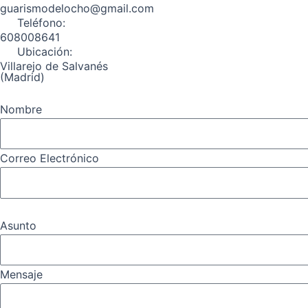
guarismodelocho@gmail.com
k
a
m
Teléfono:
m
608008641
Ubicación:
Villarejo de Salvanés
(Madrid)
Nombre
Correo Electrónico
Asunto
Mensaje