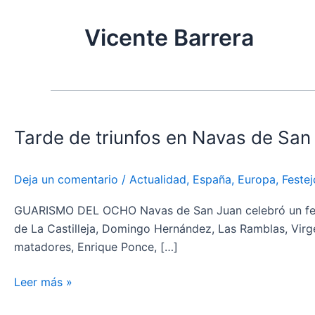
Vicente Barrera
Tarde
de
Tarde de triunfos en Navas de San
triunfos
en
Navas
Deja un comentario
/
Actualidad
,
España
,
Europa
,
Festej
de
San
GUARISMO DEL OCHO Navas de San Juan celebró un festival
Juan
de La Castilleja, Domingo Hernández, Las Ramblas, Vir
matadores, Enrique Ponce, […]
Leer más »