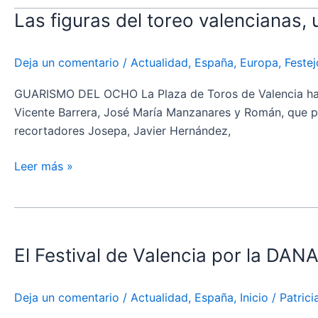
Las figuras del toreo valencianas, 
Las
figuras
del
Deja un comentario
/
Actualidad
,
España
,
Europa
,
Festej
toreo
valencianas,
GUARISMO DEL OCHO La Plaza de Toros de Valencia ha ac
unidas
Vicente Barrera, José María Manzanares y Román, que pas
por
recortadores Josepa, Javier Hernández,
la
DANA
Leer más »
(Galería)
El
Festival
El Festival de Valencia por la DAN
de
Valencia
por
Deja un comentario
/
Actualidad
,
España
,
Inicio
/
Patric
la