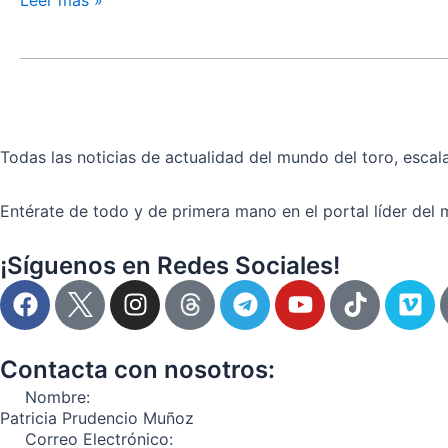
Leer más »
la
Dana
en
Valencia
Todas las noticias de actualidad del mundo del toro, escala
Entérate de todo y de primera mano en el portal líder del 
¡Síguenos en Redes Sociales!
F
I
T
Y
T
V
a
n
e
o
i
i
c
s
l
u
k
m
e
t
e
t
t
e
Contacta con nosotros:
b
a
g
u
o
o
Nombre:
o
g
r
b
k
Patricia Prudencio Muñoz
o
r
a
e
Correo Electrónico: