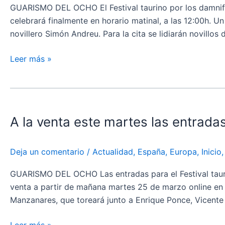
DANA
GUARISMO DEL OCHO El Festival taurino por los damnifi
cambia
celebrará finalmente en horario matinal, a las 12:00h. U
de
novillero Simón Andreu. Para la cita se lidiarán novillos
hora
y
Leer más »
se
celebrará
A
por
la
la
A la venta este martes las entradas
venta
mañana
este
martes
Deja un comentario
/
Actualidad
,
España
,
Europa
,
Inicio
las
entradas
GUARISMO DEL OCHO Las entradas para el Festival tauri
para
venta a partir de mañana martes 25 de marzo online en w
el
Manzanares, que toreará junto a Enrique Ponce, Vicente 
Festival
por