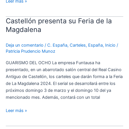
Leer más »
Castellón presenta su Feria de la
Castellón
presenta
Magdalena
su
Feria
Deja un comentario
/
C. España
,
Carteles
,
España
,
Inicio
/
de
Patricia Prudencio Munoz
la
Magdalena
GUARISMO DEL OCHO La empresa Funtausa ha
presentado, en un abarrotado salón central del Real Casino
Antiguo de Castellón, los carteles que darán forma a la Feria
de La Magdalena 2024. El serial se desarrollará entre los
próximos domingo 3 de marzo y el domingo 10 del ya
mencionado mes. Además, contará con un total
Leer más »