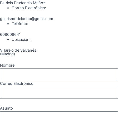
b
a
g
u
o
o
Patricia Prudencio Muñoz
Correo Electrónico:
o
g
r
b
k
guarismodelocho@gmail.com
Teléfono:
o
r
a
e
608008641
k
a
m
Ubicación:
Villarejo de Salvanés
m
(Madrid)
Nombre
Correo Electrónico
Asunto