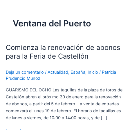
Ventana del Puerto
Comienza la renovación de abonos
Comienza
la
para la Feria de Castellón
renovación
de
Deja un comentario
/
Actualidad
,
España
,
Inicio
/
Patricia
abonos
Prudencio Munoz
para
la
GUARISMO DEL OCHO Las taquillas de la plaza de toros de
Feria
Castellón abren el próximo 30 de enero para la renovación
de
de abonos, a partir del 5 de febrero. La venta de entradas
Castellón
comenzará el lunes 19 de febrero. El horario de taquillas es
de lunes a viernes, de 10:00 a 14:00 horas, y de […]