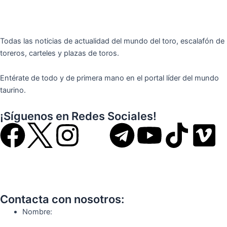
Todas las noticias de actualidad del mundo del toro, escalafón de
toreros, carteles y plazas de toros.
Entérate de todo y de primera mano en el portal líder del mundo
taurino.
¡Síguenos en Redes Sociales!
F
I
T
Y
T
V
a
n
e
o
i
i
c
s
l
u
k
m
Contacta con nosotros:
e
t
e
t
t
e
Nombre: