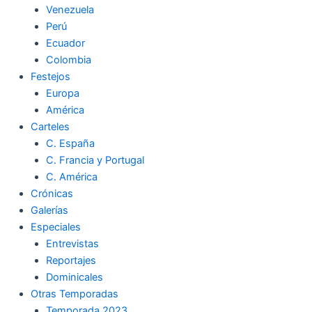
Venezuela
k
a
m
Perú
Ecuador
m
Colombia
Festejos
Europa
América
Carteles
C. España
C. Francia y Portugal
C. América
Crónicas
Galerías
Especiales
Entrevistas
Reportajes
Dominicales
Otras Temporadas
Temporada 2023