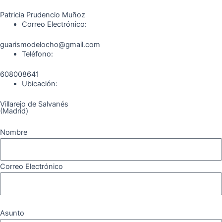
k
a
m
Patricia Prudencio Muñoz
m
Correo Electrónico:
guarismodelocho@gmail.com
Teléfono:
608008641
Ubicación:
Villarejo de Salvanés
(Madrid)
Nombre
Correo Electrónico
Asunto