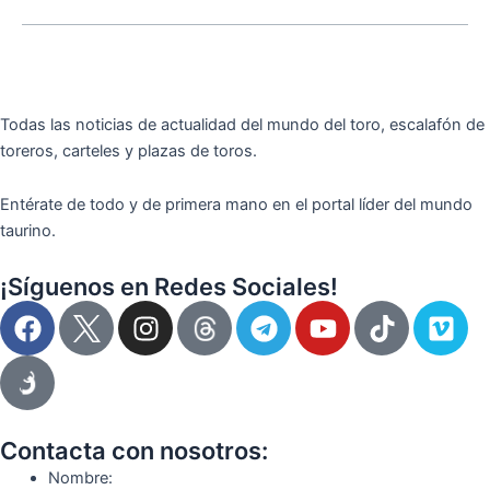
Todas las noticias de actualidad del mundo del toro, escalafón de
toreros, carteles y plazas de toros.
Entérate de todo y de primera mano en el portal líder del mundo
taurino.
¡Síguenos en Redes Sociales!
F
I
T
Y
T
V
a
n
e
o
i
i
c
s
l
u
k
m
e
t
e
t
t
e
b
a
g
u
o
o
o
g
r
b
k
Contacta con nosotros:
o
r
a
e
Nombre: