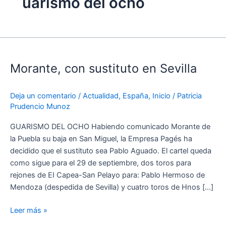
uarismo del ocho
Morante,
con
Morante, con sustituto en Sevilla
sustituto
en
Sevilla
Deja un comentario
/
Actualidad
,
España
,
Inicio
/
Patricia
Prudencio Munoz
GUARISMO DEL OCHO Habiendo comunicado Morante de
la Puebla su baja en San Miguel, la Empresa Pagés ha
decidido que el sustituto sea Pablo Aguado. El cartel queda
como sigue para el 29 de septiembre, dos toros para
rejones de EI Capea-San Pelayo para: Pablo Hermoso de
Mendoza (despedida de Sevilla) y cuatro toros de Hnos […]
Leer más »