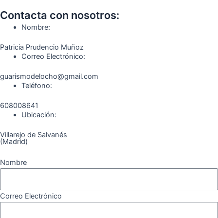
b
a
g
u
o
o
o
g
r
b
k
Contacta con nosotros:
o
r
a
e
Nombre:
k
a
m
Patricia Prudencio Muñoz
m
Correo Electrónico:
guarismodelocho@gmail.com
Teléfono:
608008641
Ubicación:
Villarejo de Salvanés
(Madrid)
Nombre
Correo Electrónico