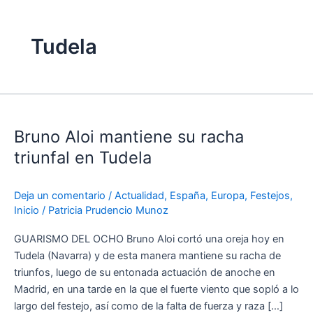
Tudela
Bruno
Aloi
Bruno Aloi mantiene su racha
mantiene
su
triunfal en Tudela
racha
triunfal
Deja un comentario
/
Actualidad
,
España
,
Europa
,
Festejos
,
en
Inicio
/
Patricia Prudencio Munoz
Tudela
GUARISMO DEL OCHO Bruno Aloi cortó una oreja hoy en
Tudela (Navarra) y de esta manera mantiene su racha de
triunfos, luego de su entonada actuación de anoche en
Madrid, en una tarde en la que el fuerte viento que sopló a lo
largo del festejo, así como de la falta de fuerza y raza […]