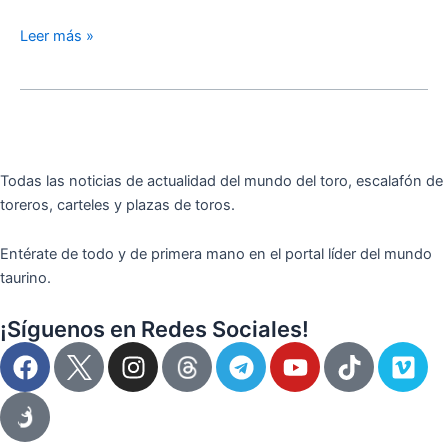
Leer más »
Todas las noticias de actualidad del mundo del toro, escalafón de
toreros, carteles y plazas de toros.
Entérate de todo y de primera mano en el portal líder del mundo
taurino.
¡Síguenos en Redes Sociales!
F
I
T
Y
T
V
a
n
e
o
i
i
c
s
l
u
k
m
e
t
e
t
t
e