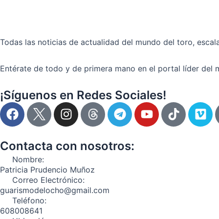
4
Y
5
de
Todas las noticias de actualidad del mundo del toro, escala
febrero
Entérate de todo y de primera mano en el portal líder del 
¡Síguenos en Redes Sociales!
F
I
T
Y
T
V
a
n
e
o
i
i
c
s
l
u
k
m
e
t
e
t
t
e
Contacta con nosotros:
b
a
g
u
o
o
Nombre:
o
g
r
b
k
Patricia Prudencio Muñoz
o
r
a
e
Correo Electrónico:
guarismodelocho@gmail.com
k
a
m
Teléfono:
m
608008641