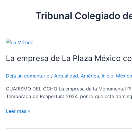
Tribunal Colegiado de
La
empresa
La empresa de La Plaza México con
de
La
Plaza
Deja un comentario
/
Actualidad
,
América
,
Inicio
,
Méxic
México
confirma
GUARISMO DEL OCHO La empresa de la Monumental Plaza M
que
Temporada de Reapertura 2024, por lo que este domingo 
sí
habrá
Leer más »
toros
el