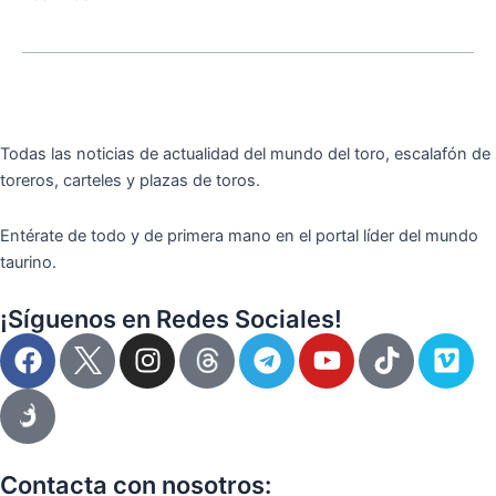
Todas las noticias de actualidad del mundo del toro, escalafón de
toreros, carteles y plazas de toros.
Entérate de todo y de primera mano en el portal líder del mundo
taurino.
¡Síguenos en Redes Sociales!
F
I
T
Y
T
V
a
n
e
o
i
i
c
s
l
u
k
m
e
t
e
t
t
e
b
a
g
u
o
o
o
g
r
b
k
Contacta con nosotros: