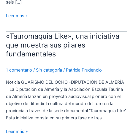
seis […]
Leer más »
«Tauromaquia Like», una iniciativa
«Tauromaquia
Like»,
que muestra sus pilares
una
fundamentales
iniciativa
que
1 comentario
/
Sin categoría
/
Patricia Prudencio
muestra
sus
Noticia GUARISMO DEL OCHO -DIPUTACIÓN DE ALMERÍA
pilares
La Diputación de Almería y la Asociación Escuela Taurina
fundamentales
de Almería lanzan un proyecto audiovisual pionero con el
objetivo de difundir la cultura del mundo del toro en la
provincia a través de la serie documental ‘Tauromaquia Like’.
Esta iniciativa consta en su primera fase de tres
Leer más »