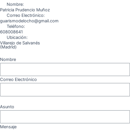
o
r
a
e
Nombre:
k
a
m
Patricia Prudencio Muñoz
Correo Electrónico:
m
guarismodelocho@gmail.com
Teléfono:
608008641
Ubicación:
Villarejo de Salvanés
(Madrid)
Nombre
Correo Electrónico
Asunto
Mensaje