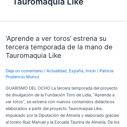
Tauromaquia Like
‘Aprende
a
‘Aprende a ver toros’ estrena su
ver
toros’
tercera temporada de la mano de
estrena
Tauromaquia Like
su
tercera
Deja un comentario
/
Actualidad
,
España
,
Inicio
/
Patricia
temporada
Prudencio Munoz
de
la
GUARISMO DEL OCHO La tercera temporada del proyecto
mano
de divulgación de la Fundación Toro de Lidia, “Aprende a
de
ver toros”, se estrena con nuevos contenidos didácticos
Tauromaquia
elaborados a partir del proyecto Tauromaquia Like,
Like
impulsado por la Diputación de Almería y elaborado gracias
al torero Ruiz Manuel y la Escuela Taurina de Almería. De los