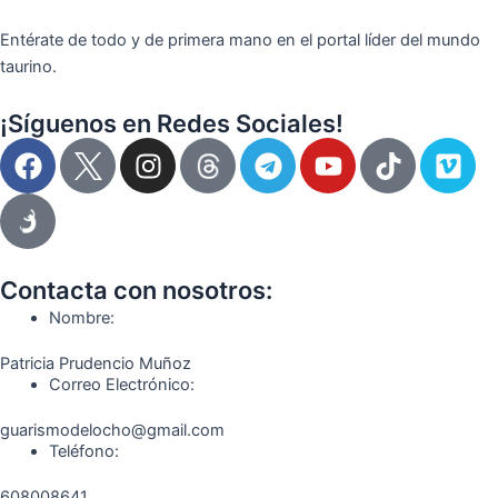
Entérate de todo y de primera mano en el portal líder del mundo
taurino.
¡Síguenos en Redes Sociales!
F
I
T
Y
T
V
a
n
e
o
i
i
c
s
l
u
k
m
e
t
e
t
t
e
b
a
g
u
o
o
o
g
r
b
k
Contacta con nosotros:
o
r
a
e
Nombre:
k
a
m
Patricia Prudencio Muñoz
m
Correo Electrónico:
guarismodelocho@gmail.com
Teléfono:
608008641