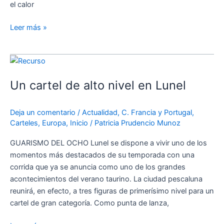
el calor
Leer más »
Un
cartel
Un cartel de alto nivel en Lunel
de
alto
nivel
Deja un comentario
/
Actualidad
,
C. Francia y Portugal
,
en
Carteles
,
Europa
,
Inicio
/
Patricia Prudencio Munoz
Lunel
GUARISMO DEL OCHO Lunel se dispone a vivir uno de los
momentos más destacados de su temporada con una
corrida que ya se anuncia como uno de los grandes
acontecimientos del verano taurino. La ciudad pescaluna
reunirá, en efecto, a tres figuras de primerísimo nivel para un
cartel de gran categoría. Como punta de lanza,