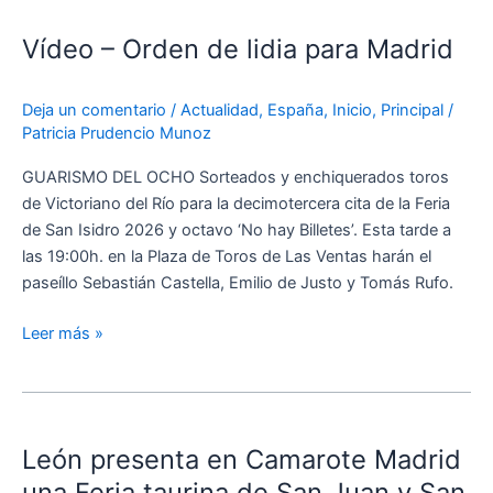
–
Vídeo – Orden de lidia para Madrid
Orden
de
lidia
Deja un comentario
/
Actualidad
,
España
,
Inicio
,
Principal
/
para
Patricia Prudencio Munoz
Madrid
GUARISMO DEL OCHO Sorteados y enchiquerados toros
de Victoriano del Río para la decimotercera cita de la Feria
de San Isidro 2026 y octavo ‘No hay Billetes’. Esta tarde a
las 19:00h. en la Plaza de Toros de Las Ventas harán el
paseíllo Sebastián Castella, Emilio de Justo y Tomás Rufo.
Leer más »
León
presenta
León presenta en Camarote Madrid
en
Camarote
una Feria taurina de San Juan y San