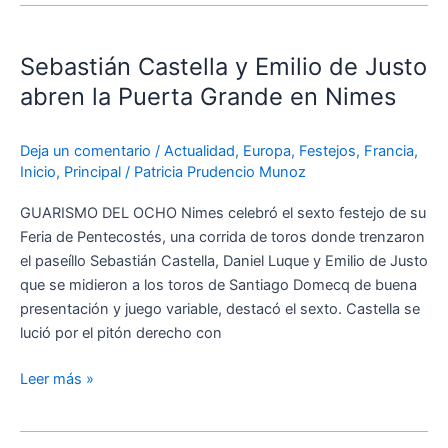
Sebastián
Castella
Sebastián Castella y Emilio de Justo
y
Emilio
abren la Puerta Grande en Nimes
de
Justo
Deja un comentario
/
Actualidad
,
Europa
,
Festejos
,
Francia
,
abren
Inicio
,
Principal
/
Patricia Prudencio Munoz
la
Puerta
GUARISMO DEL OCHO Nimes celebró el sexto festejo de su
Grande
Feria de Pentecostés, una corrida de toros donde trenzaron
en
el paseíllo Sebastián Castella, Daniel Luque y Emilio de Justo
Nimes
que se midieron a los toros de Santiago Domecq de buena
presentación y juego variable, destacó el sexto. Castella se
lució por el pitón derecho con
Leer más »
Vídeo