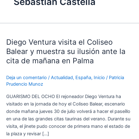
Sebastián Castella
Diego
Ventura
Diego Ventura visita el Coliseo
visita
el
Balear y muestra su ilusión ante la
Coliseo
cita de mañana en Palma
Balear
y
Deja un comentario
/
Actualidad
,
España
,
Inicio
/
Patricia
muestra
Prudencio Munoz
su
ilusión
GUARISMO DEL OCHO El rejoneador Diego Ventura ha
ante
visitado en la jornada de hoy el Coliseo Balear, escenario
la
donde mañana jueves 30 de julio volverá a hacer el paseíllo
cita
en una de las grandes citas taurinas del verano. Durante su
de
visita, el jinete pudo conocer de primera mano el estado de
mañana
la plaza y revisar […]
en