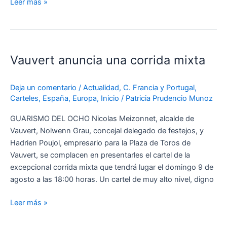
Leer más »
Vauvert
anuncia
Vauvert anuncia una corrida mixta
una
corrida
mixta
Deja un comentario
/
Actualidad
,
C. Francia y Portugal
,
Carteles
,
España
,
Europa
,
Inicio
/
Patricia Prudencio Munoz
GUARISMO DEL OCHO Nicolas Meizonnet, alcalde de
Vauvert, Nolwenn Grau, concejal delegado de festejos, y
Hadrien Poujol, empresario para la Plaza de Toros de
Vauvert, se complacen en presentarles el cartel de la
excepcional corrida mixta que tendrá lugar el domingo 9 de
agosto a las 18:00 horas. Un cartel de muy alto nivel, digno
Leer más »