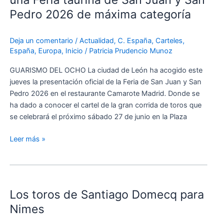
Madrid
Pedro 2026 de máxima categoría
una
Feria
Deja un comentario
/
Actualidad
,
C. España
,
Carteles
,
taurina
España
,
Europa
,
Inicio
/
Patricia Prudencio Munoz
de
San
GUARISMO DEL OCHO La ciudad de León ha acogido este
Juan
jueves la presentación oficial de la Feria de San Juan y San
y
Pedro 2026 en el restaurante Camarote Madrid. Donde se
San
ha dado a conocer el cartel de la gran corrida de toros que
Pedro
se celebrará el próximo sábado 27 de junio en la Plaza
2026
de
Leer más »
máxima
categoría
Los
toros
Los toros de Santiago Domecq para
de
Santiago
Nimes
Domecq para