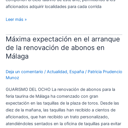
sus
aficionados adquirir localidades para cada corrida
dos
grandes
Leer más »
festejos
Máxima expectación en el arranque
Máxima
expectación
de la renovación de abonos en
en
Málaga
el
arranque
Deja un comentario
/
Actualidad
,
España
/
Patricia Prudencio
de
Munoz
la
renovación
GUARISMO DEL OCHO La renovación de abonos para la
de
feria taurina de Málaga ha comenzado con gran
abonos
expectación en las taquillas de la plaza de toros. Desde las
en
diez de la mañana, las taquillas han recibido a cientos de
Málaga
aficionados, que han recibido un trato personalizado,
atendiéndoles sentados en la oficina de taquillas para evitar