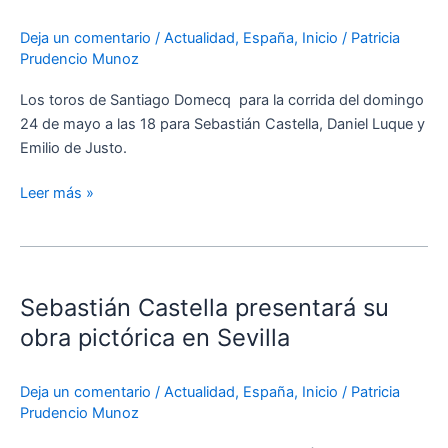
Nimes
Deja un comentario
/
Actualidad
,
España
,
Inicio
/
Patricia
Prudencio Munoz
Los toros de Santiago Domecq para la corrida del domingo
24 de mayo a las 18 para Sebastián Castella, Daniel Luque y
Emilio de Justo.
Leer más »
Sebastián
Castella
Sebastián Castella presentará su
presentará
su
obra pictórica en Sevilla
obra
pictórica
Deja un comentario
/
Actualidad
,
España
,
Inicio
/
Patricia
en
Prudencio Munoz
Sevilla