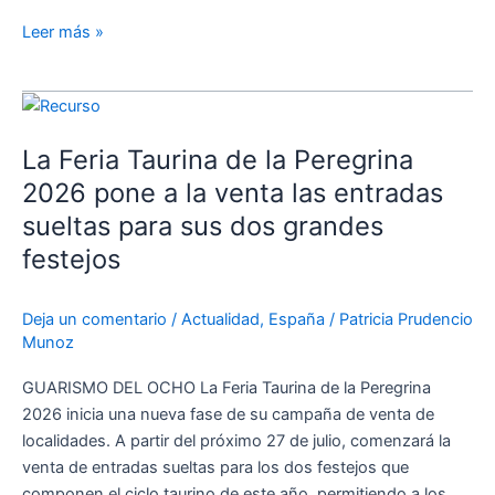
Palma
Leer más »
La
Feria
La Feria Taurina de la Peregrina
Taurina
de
2026 pone a la venta las entradas
la
sueltas para sus dos grandes
Peregrina
festejos
2026
pone
a
Deja un comentario
/
Actualidad
,
España
/
Patricia Prudencio
la
Munoz
venta
GUARISMO DEL OCHO La Feria Taurina de la Peregrina
las
2026 inicia una nueva fase de su campaña de venta de
entradas
localidades. A partir del próximo 27 de julio, comenzará la
sueltas
venta de entradas sueltas para los dos festejos que
para
componen el ciclo taurino de este año, permitiendo a los