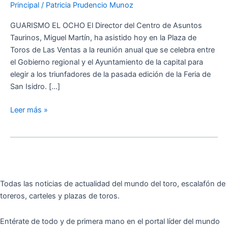
Principal
/
Patricia Prudencio Munoz
de
la
GUARISMO EL OCHO El Director del Centro de Asuntos
pasada
Taurinos, Miguel Martín, ha asistido hoy en la Plaza de
edición
Toros de Las Ventas a la reunión anual que se celebra entre
de
el Gobierno regional y el Ayuntamiento de la capital para
la
elegir a los triunfadores de la pasada edición de la Feria de
Feria
San Isidro. […]
de
San
Leer más »
Isidro
Todas las noticias de actualidad del mundo del toro, escalafón de
toreros, carteles y plazas de toros.
Entérate de todo y de primera mano en el portal líder del mundo