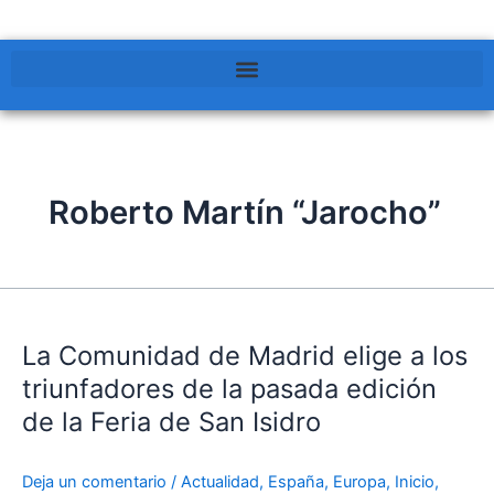
Roberto Martín “Jarocho”
La
Comunidad
La Comunidad de Madrid elige a los
de
Madrid
triunfadores de la pasada edición
elige
de la Feria de San Isidro
a
los
Deja un comentario
/
Actualidad
,
España
,
Europa
,
Inicio
,
triunfadores