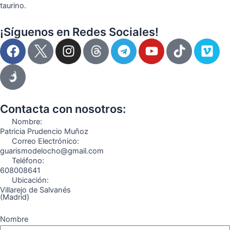
taurino.
¡Síguenos en Redes Sociales!
F
I
T
Y
T
V
a
n
e
o
i
i
c
s
l
u
k
m
e
t
e
t
t
e
b
a
g
u
o
o
o
g
r
b
k
Contacta con nosotros:
o
r
a
e
Nombre:
k
a
m
Patricia Prudencio Muñoz
Correo Electrónico:
m
guarismodelocho@gmail.com
Teléfono:
608008641
Ubicación:
Villarejo de Salvanés
(Madrid)
Nombre