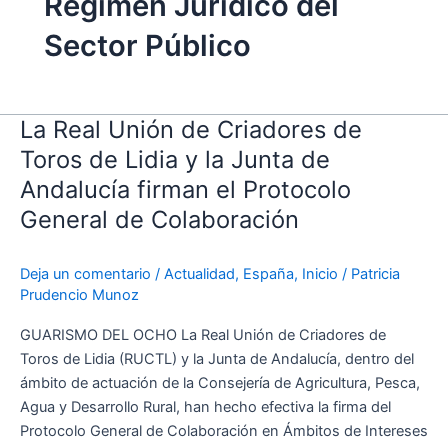
Régimen Jurídico del
Sector Público
La Real Unión de Criadores de
La
Real
Toros de Lidia y la Junta de
Unión
Andalucía firman el Protocolo
de
General de Colaboración
Criadores
de
Toros
Deja un comentario
/
Actualidad
,
España
,
Inicio
/
Patricia
de
Prudencio Munoz
Lidia
GUARISMO DEL OCHO La Real Unión de Criadores de
y
Toros de Lidia (RUCTL) y la Junta de Andalucía, dentro del
la
ámbito de actuación de la Consejería de Agricultura, Pesca,
Junta
Agua y Desarrollo Rural, han hecho efectiva la firma del
de
Protocolo General de Colaboración en Ámbitos de Intereses
Andalucía