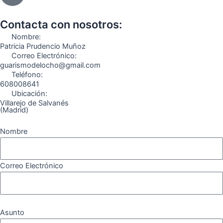
b
a
g
u
o
o
o
g
r
b
k
Contacta con nosotros:
o
r
a
e
Nombre:
k
a
m
Patricia Prudencio Muñoz
Correo Electrónico:
m
guarismodelocho@gmail.com
Teléfono:
608008641
Ubicación:
Villarejo de Salvanés
(Madrid)
Nombre
Correo Electrónico
Asunto