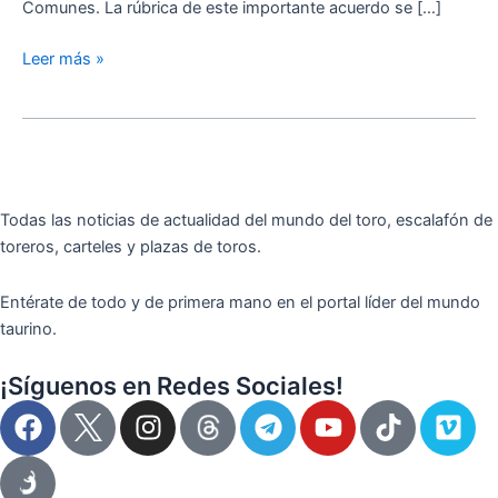
Comunes. La rúbrica de este importante acuerdo se […]
firman
el
Leer más »
Protocolo
General
de
Colaboración
Todas las noticias de actualidad del mundo del toro, escalafón de
toreros, carteles y plazas de toros.
Entérate de todo y de primera mano en el portal líder del mundo
taurino.
¡Síguenos en Redes Sociales!
F
I
T
Y
T
V
a
n
e
o
i
i
c
s
l
u
k
m
e
t
e
t
t
e