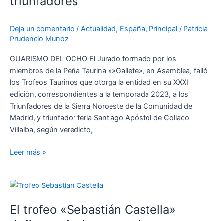
triunfadores
Collado
Villalba
Deja un comentario
/
Actualidad
,
España
,
Principal
/
Patricia
define
Prudencio Munoz
sus
triunfadores
GUARISMO DEL OCHO El Jurado formado por los
miembros de la Peña Taurina «»Gallete», en Asamblea, falló
los Trofeos Taurinos que otorga la entidad en su XXXI
edición, correspondientes a la temporada 2023, a los
Triunfadores de la Sierra Noroeste de la Comunidad de
Madrid, y triunfador feria Santiago Apóstol de Collado
Villalba, según veredicto,
Leer más »
El
trofeo
El trofeo «Sebastián Castella»
«Sebastián
Castella»