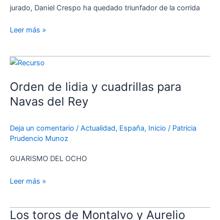
jurado, Daniel Crespo ha quedado triunfador de la corrida
Leer más »
Orden
de
Orden de lidia y cuadrillas para
lidia
y
Navas del Rey
cuadrillas
para
Deja un comentario
/
Actualidad
,
España
,
Inicio
/
Patricia
Navas
Prudencio Munoz
del
Rey
GUARISMO DEL OCHO
Leer más »
Los toros de Montalvo y Aurelio
Los