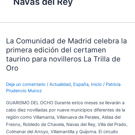
Navas del Rey
La
Comunidad
La Comunidad de Madrid celebra la
de
Madrid
primera edición del certamen
celebra
taurino para novilleros La Trilla de
la
Oro
primera
edición
del
Deja un comentario
/
Actualidad
,
España
,
Inicio
/
Patricia
Prudencio Munoz
certamen
taurino
GUARISMO DEL OCHO Durante estos meses se llevarán a
para
cabo diez novilladas por nueve municipios diferentes de la
novilleros
región como Villamanta, Villanueva de Perales, Aldea del
La
Fresno, Robledo de Chavela, Navas del Rey, Villa del Prado,
Trilla
Colmenar del Arroyo, Villamantilla y Quijorna. El circuito
de