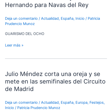
toros
Hernando para Navas del Rey
de
Montalvo
Deja un comentario
/
Actualidad
,
España
,
Inicio
/
Patricia
y
Prudencio Munoz
Aurelio
Hernando
GUARISMO DEL OCHO
para
Navas
Leer más »
del
Rey
Julio
Méndez
Julio Méndez corta una oreja y se
corta
una
mete en las semifinales del Circuito
oreja
de Madrid
y
se
Deja un comentario
/
Actualidad
,
España
,
Europa
,
Festejos
,
mete
Inicio
/
Patricia Prudencio Munoz
en