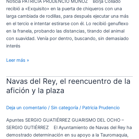
su
Noticia PATRICIA PRUDENCIO MUÑOZ Borja Collado
festejo
recibió a «Exquisito» en la puerta de chiqueros con una
larga cambiada de rodillas, para después ejecutar una más
en el tercio e intentar estirarse con él. Lo recibió genuflexo
en la franela, probando las distancias, tirando del animal
con suavidad. Venía por dentro, buscando, sin demasiado
interés
Leer más »
Navas del Rey, el reencuentro de la
Navas
del
afición y la plaza
Rey,
el
Deja un comentario
/
Sin categoría
/
Patricia Prudencio
reencuentro
de
Apuntes SERGIO GUATIÉRREZ GUARISMO DEL OCHO –
la
SERGIO GUTIÉRREZ El Ayuntamiento de Navas del Rey ha
afición
demostrado determinación en su apoyo a la Tauromaquia,