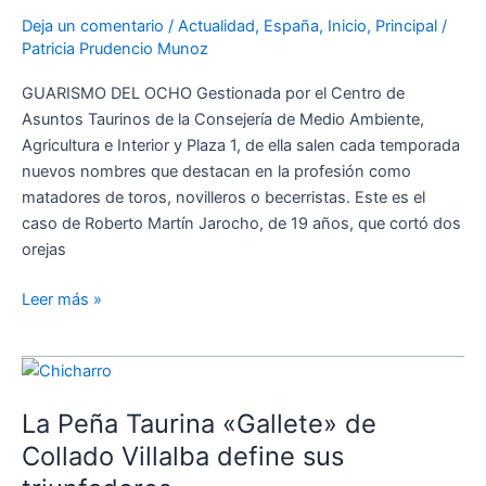
cerca
Deja un comentario
/
Actualidad
,
España
,
Inicio
,
Principal
/
Patricia Prudencio Munoz
de
cien
GUARISMO DEL OCHO Gestionada por el Centro de
alumnos
Asuntos Taurinos de la Consejería de Medio Ambiente,
para
Agricultura e Interior y Plaza 1, de ella salen cada temporada
convertirlos
nuevos nombres que destacan en la profesión como
en
matadores de toros, novilleros o becerristas. Este es el
promesas
caso de Roberto Martín Jarocho, de 19 años, que cortó dos
del
orejas
toreo
Leer más »
La
Peña
La Peña Taurina «Gallete» de
Taurina
«Gallete»
Collado Villalba define sus
de