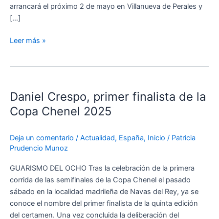
arrancará el próximo 2 de mayo en Villanueva de Perales y
Oro
[…]
Leer más »
Daniel
Crespo,
Daniel Crespo, primer finalista de la
primer
finalista
Copa Chenel 2025
de
la
Deja un comentario
/
Actualidad
,
España
,
Inicio
/
Patricia
Copa
Prudencio Munoz
Chenel
2025
GUARISMO DEL OCHO Tras la celebración de la primera
corrida de las semifinales de la Copa Chenel el pasado
sábado en la localidad madrileña de Navas del Rey, ya se
conoce el nombre del primer finalista de la quinta edición
del certamen. Una vez concluida la deliberación del