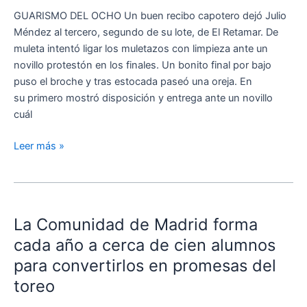
las
GUARISMO DEL OCHO Un buen recibo capotero dejó Julio
semifinales
Méndez al tercero, segundo de su lote, de El Retamar. De
del
muleta intentó ligar los muletazos con limpieza ante un
Circuito
novillo protestón en los finales. Un bonito final por bajo
de
puso el broche y tras estocada paseó una oreja. En
Madrid
su primero mostró disposición y entrega ante un novillo
cuál
Leer más »
La
Comunidad
La Comunidad de Madrid forma
de
Madrid
cada año a cerca de cien alumnos
forma
para convertirlos en promesas del
cada
toreo
año
a