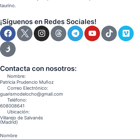
taurino.
¡Síguenos en Redes Sociales!
F
I
T
Y
T
V
a
n
e
o
i
i
c
s
l
u
k
m
e
t
e
t
t
e
b
a
g
u
o
o
o
g
r
b
k
Contacta con nosotros:
o
r
a
e
Nombre:
k
a
m
Patricia Prudencio Muñoz
Correo Electrónico:
m
guarismodelocho@gmail.com
Teléfono:
608008641
Ubicación:
Villarejo de Salvanés
(Madrid)
Nombre