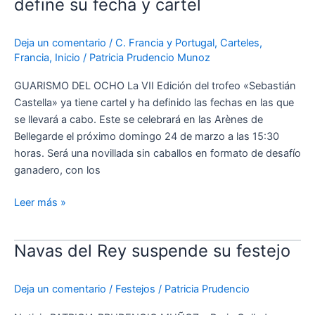
define su fecha y cartel
define
su
Deja un comentario
/
C. Francia y Portugal
,
Carteles
,
fecha
Francia
,
Inicio
/
Patricia Prudencio Munoz
y
cartel
GUARISMO DEL OCHO La VII Edición del trofeo «Sebastián
Castella» ya tiene cartel y ha definido las fechas en las que
se llevará a cabo. Este se celebrará en las Arènes de
Bellegarde el próximo domingo 24 de marzo a las 15:30
horas. Será una novillada sin caballos en formato de desafío
ganadero, con los
Leer más »
Navas del Rey suspende su festejo
Navas
del
Rey
Deja un comentario
/
Festejos
/
Patricia Prudencio
suspende