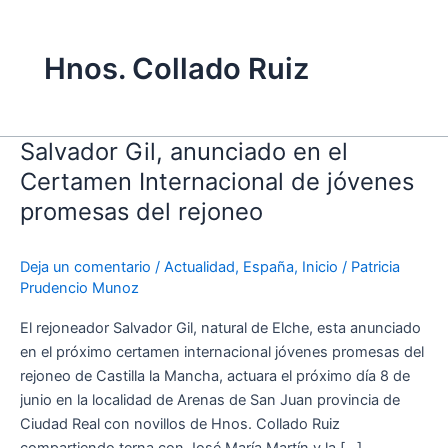
Hnos. Collado Ruiz
Salvador Gil, anunciado en el
Salvador
Gil,
Certamen Internacional de jóvenes
anunciado
promesas del rejoneo
en
el
Deja un comentario
/
Actualidad
,
España
,
Inicio
/
Patricia
Certamen
Prudencio Munoz
Internacional
de
El rejoneador Salvador Gil, natural de Elche, esta anunciado
jóvenes
en el próximo certamen internacional jóvenes promesas del
promesas
rejoneo de Castilla la Mancha, actuara el próximo día 8 de
del
junio en la localidad de Arenas de San Juan provincia de
rejoneo
Ciudad Real con novillos de Hnos. Collado Ruiz