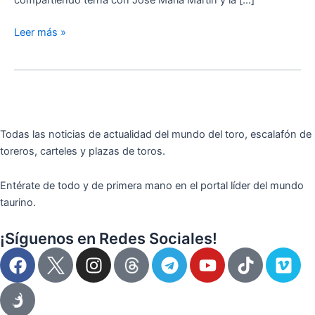
compartiendo terna con José María Martín y la […]
Leer más »
Todas las noticias de actualidad del mundo del toro, escalafón de
toreros, carteles y plazas de toros.
Entérate de todo y de primera mano en el portal líder del mundo
taurino.
¡Síguenos en Redes Sociales!
F
I
T
Y
T
V
a
n
e
o
i
i
c
s
l
u
k
m
e
t
e
t
t
e