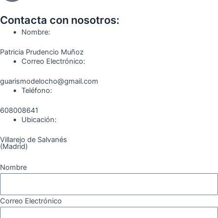
b
a
g
u
o
o
o
g
r
b
k
Contacta con nosotros:
o
r
a
e
Nombre:
k
a
m
Patricia Prudencio Muñoz
m
Correo Electrónico:
guarismodelocho@gmail.com
Teléfono:
608008641
Ubicación:
Villarejo de Salvanés
(Madrid)
Nombre
Correo Electrónico