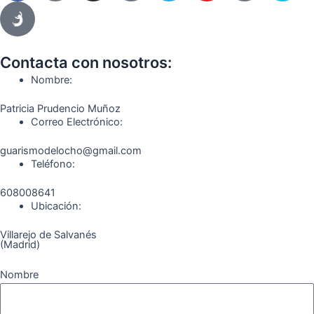
c
s
l
u
k
m
e
t
e
t
t
e
b
a
g
u
o
o
o
g
r
b
k
Contacta con nosotros:
o
r
a
e
Nombre:
k
a
m
Patricia Prudencio Muñoz
m
Correo Electrónico:
guarismodelocho@gmail.com
Teléfono:
608008641
Ubicación:
Villarejo de Salvanés
(Madrid)
Nombre