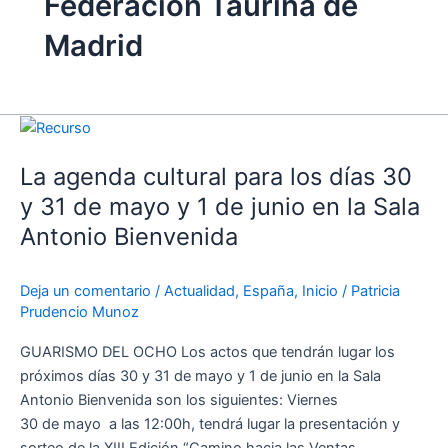
Federación Taurina de
Madrid
La
agenda
La agenda cultural para los días 30
cultural
para
y 31 de mayo y 1 de junio en la Sala
los
Antonio Bienvenida
días
30
Deja un comentario
/
Actualidad
,
España
,
Inicio
/
Patricia
y
Prudencio Munoz
31
de
GUARISMO DEL OCHO Los actos que tendrán lugar los
mayo
próximos días 30 y 31 de mayo y 1 de junio en la Sala
y
Antonio Bienvenida son los siguientes: Viernes
1
30 de mayo a las 12:00h, tendrá lugar la presentación y
de