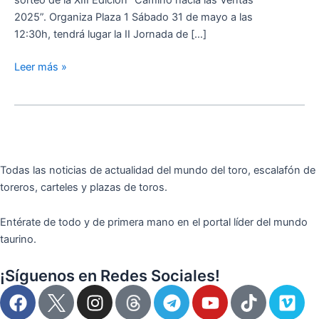
sorteo de la XIII Edición “Camino hacia las Ventas
junio
2025”. Organiza Plaza 1 Sábado 31 de mayo a las
en
12:30h, tendrá lugar la II Jornada de […]
la
Sala
Leer más »
Antonio
Bienvenida
Todas las noticias de actualidad del mundo del toro, escalafón de
toreros, carteles y plazas de toros.
Entérate de todo y de primera mano en el portal líder del mundo
taurino.
¡Síguenos en Redes Sociales!
F
I
T
Y
T
V
a
n
e
o
i
i