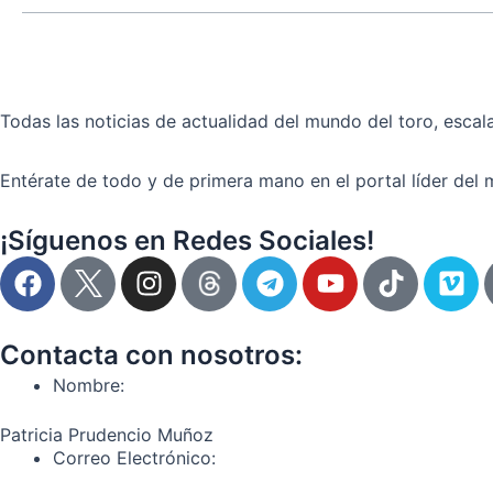
hasta
luego,
es
un
adiós»
Todas las noticias de actualidad del mundo del toro, escala
Entérate de todo y de primera mano en el portal líder del 
¡Síguenos en Redes Sociales!
F
I
T
Y
T
V
a
n
e
o
i
i
c
s
l
u
k
m
e
t
e
t
t
e
Contacta con nosotros:
b
a
g
u
o
o
Nombre:
o
g
r
b
k
o
r
a
e
Patricia Prudencio Muñoz
k
a
m
Correo Electrónico:
m