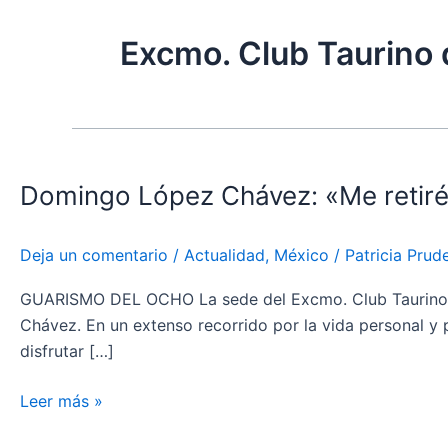
Excmo. Club Taurino 
Domingo
López
Domingo López Chávez: «Me retiré
Chávez:
«Me
retiré
Deja un comentario
/
Actualidad
,
México
/
Patricia Prud
en
mi
GUARISMO DEL OCHO La sede del Excmo. Club Taurino de 
mejor
Chávez. En un extenso recorrido por la vida personal y 
momento.
disfrutar […]
No
es
Leer más »
un