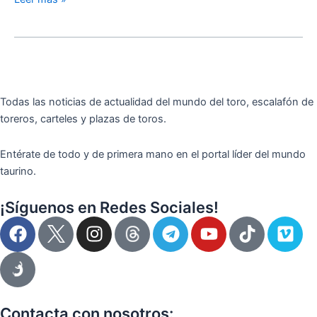
Todas las noticias de actualidad del mundo del toro, escalafón de
toreros, carteles y plazas de toros.
Entérate de todo y de primera mano en el portal líder del mundo
taurino.
¡Síguenos en Redes Sociales!
F
I
T
Y
T
V
a
n
e
o
i
i
c
s
l
u
k
m
e
t
e
t
t
e
b
a
g
u
o
o
o
g
r
b
k
Contacta con nosotros: