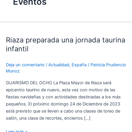
Eventos
Riaza
preparada
Riaza preparada una jornada taurina
una
jornada
infantil
taurina
infantil
Deja un comentario
/
Actualidad
,
España
/
Patricia Prudencio
Munoz
GUARISMO DEL OCHO La Plaza Mayor de Riaza será
epicentro taurino de nuevo, esta vez con motivo de las
fiestas navideñas y con actividades destinadas a los más
pequeños. El próximo domingo 24 de Diciembre de 2023
está previsto que se lleven a cabo una clases de toreo de
salón, una clase de recortes, encierros […]
Leer más »