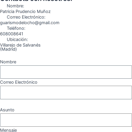
o
r
a
e
Nombre:
k
a
m
Patricia Prudencio Muñoz
Correo Electrónico:
m
guarismodelocho@gmail.com
Teléfono:
608008641
Ubicación:
Villarejo de Salvanés
(Madrid)
Nombre
Correo Electrónico
Asunto
Mensaje