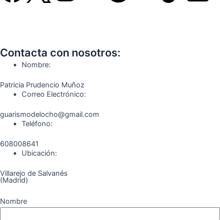
a
n
e
o
i
i
c
s
l
u
k
m
Contacta con nosotros:
e
t
e
t
t
e
Nombre:
b
a
g
u
o
o
Patricia Prudencio Muñoz
Correo Electrónico:
o
g
r
b
k
guarismodelocho@gmail.com
Teléfono:
o
r
a
e
608008641
k
a
m
Ubicación:
Villarejo de Salvanés
m
(Madrid)
Nombre