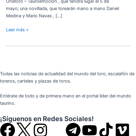
Onetoro – Tauroemoción , que tendrá lugar el 5 de
mayo; una novillada, que torearán mano a mano Daniel
Medina y Mario Navas , […]
Leer más »
Todas las noticias de actualidad del mundo del toro, escalafón de
toreros, carteles y plazas de toros.
Entérate de todo y de primera mano en el portal líder del mundo
taurino.
¡Síguenos en Redes Sociales!
F
I
T
Y
T
V