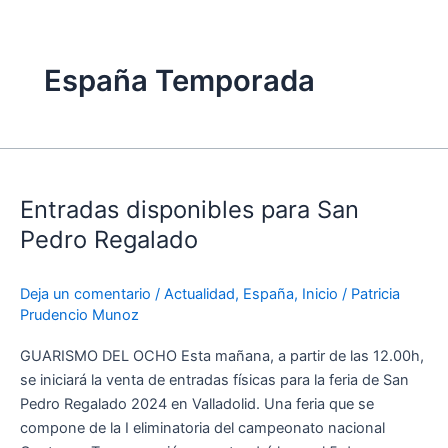
España Temporada
Entradas
disponibles
Entradas disponibles para San
para
San
Pedro Regalado
Pedro
Regalado
Deja un comentario
/
Actualidad
,
España
,
Inicio
/
Patricia
Prudencio Munoz
GUARISMO DEL OCHO Esta mañana, a partir de las 12.00h,
se iniciará la venta de entradas físicas para la feria de San
Pedro Regalado 2024 en Valladolid. Una feria que se
compone de la I eliminatoria del campeonato nacional