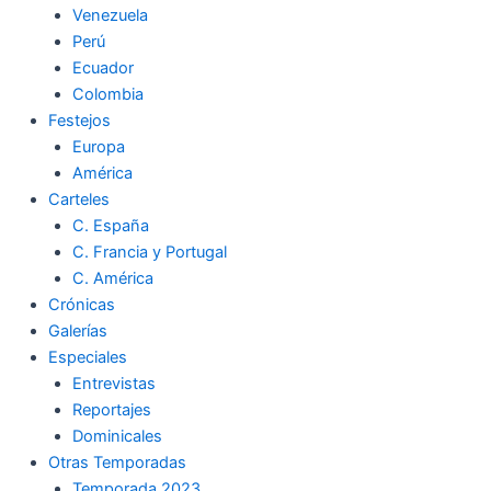
Venezuela
k
a
m
Perú
Ecuador
m
Colombia
Festejos
Europa
América
Carteles
C. España
C. Francia y Portugal
C. América
Crónicas
Galerías
Especiales
Entrevistas
Reportajes
Dominicales
Otras Temporadas
Temporada 2023