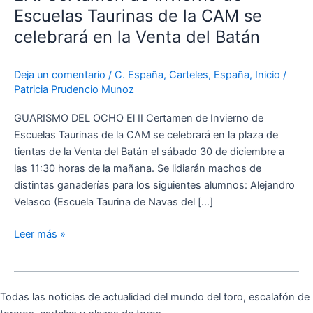
Invierno
Escuelas Taurinas de la CAM se
de
celebrará en la Venta del Batán
Escuelas
Taurinas
Deja un comentario
/
C. España
,
Carteles
,
España
,
Inicio
/
de
Patricia Prudencio Munoz
la
CAM
GUARISMO DEL OCHO El II Certamen de Invierno de
se
Escuelas Taurinas de la CAM se celebrará en la plaza de
celebrará
tientas de la Venta del Batán el sábado 30 de diciembre a
en
las 11:30 horas de la mañana. Se lidiarán machos de
la
distintas ganaderías para los siguientes alumnos: Alejandro
Venta
Velasco (Escuela Taurina de Navas del […]
del
Batán
Leer más »
Todas las noticias de actualidad del mundo del toro, escalafón de