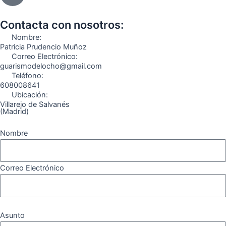
b
a
g
u
o
o
o
g
r
b
k
Contacta con nosotros:
o
r
a
e
Nombre:
k
a
m
Patricia Prudencio Muñoz
Correo Electrónico:
m
guarismodelocho@gmail.com
Teléfono:
608008641
Ubicación:
Villarejo de Salvanés
(Madrid)
Nombre
Correo Electrónico
Asunto