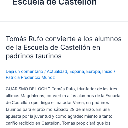
Escuela de Castellón
Tomás
Rufo
Tomás Rufo convierte a los alumnos
convierte
a
de la Escuela de Castellón en
los
padrinos taurinos
alumnos
de
Deja un comentario
/
Actualidad
,
España
,
Europa
,
Inicio
/
la
Patricia Prudencio Munoz
Escuela
de
GUARISMO DEL OCHO Tomás Rufo, triunfador de las tres
Castellón
últimas Magdalenas, convertirá a los alumnos de la Escuela
en
de Castellón que dirige el matador Varea, en padrinos
padrinos
taurinos para el próximo sábado 29 de marzo. En una
taurinos
apuesta por la juventud y como agradecimiento a tanto
cariño recibido en Castellón, Tomás propiciará que los