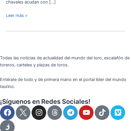
chavales acudan con […]
Leer más »
Todas las noticias de actualidad del mundo del toro, escalafón de
toreros, carteles y plazas de toros.
Entérate de todo y de primera mano en el portal líder del mundo
taurino.
¡Síguenos en Redes Sociales!
F
I
T
Y
T
V
a
n
e
o
i
i
c
s
l
u
k
m
e
t
e
t
t
e