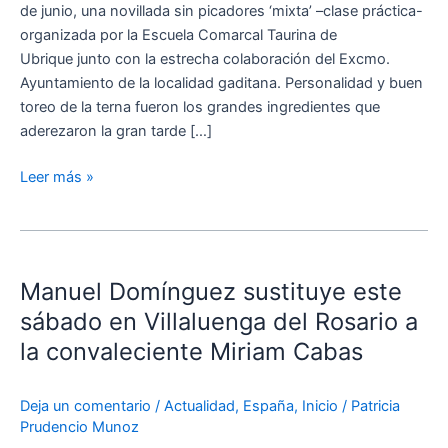
de junio, una novillada sin picadores ‘mixta’ –clase práctica-
un
organizada por la Escuela Comarcal Taurina de
importante
Ubrique junto con la estrecha colaboración del Excmo.
festejo
Ayuntamiento de la localidad gaditana. Personalidad y buen
‘mixto’
toreo de la terna fueron los grandes ingredientes que
donde
aderezaron la gran tarde […]
Olga
Casado
Leer más »
sumó
una
oreja
Manuel
Domínguez
Manuel Domínguez sustituye este
sustituye
este
sábado en Villaluenga del Rosario a
sábado
la convaleciente Miriam Cabas
en
Villaluenga
Deja un comentario
/
Actualidad
,
España
,
Inicio
/
Patricia
del
Prudencio Munoz
Rosario