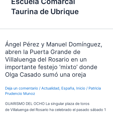
Escuela Comarcal
Taurina de Ubrique
Ángel
Pérez
Ángel Pérez y Manuel Domínguez,
y
Manuel
abren la Puerta Grande de
Domínguez,
Villaluenga del Rosario en un
abren
importante festejo ‘mixto’ donde
la
Olga Casado sumó una oreja
Puerta
Grande
de
Deja un comentario
/
Actualidad
,
España
,
Inicio
/
Patricia
Villaluenga
Prudencio Munoz
del
GUARISMO DEL OCHO La singular plaza de toros
Rosario
de Villaluenga del Rosario ha celebrado el pasado sábado 1
en