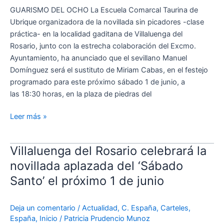
a
GUARISMO DEL OCHO La Escuela Comarcal Taurina de
la
Ubrique organizadora de la novillada sin picadores -clase
convaleciente
práctica- en la localidad gaditana de Villaluenga del
Miriam
Rosario, junto con la estrecha colaboración del Excmo.
Cabas
Ayuntamiento, ha anunciado que el sevillano Manuel
Domínguez será el sustituto de Miriam Cabas, en el festejo
programado para este próximo sábado 1 de junio, a
las 18:30 horas, en la plaza de piedras del
Leer más »
Villaluenga del Rosario celebrará la
Villaluenga
del
novillada aplazada del ‘Sábado
Rosario
Santo’ el próximo 1 de junio
celebrará
la
Deja un comentario
/
Actualidad
,
C. España
,
Carteles
,
novillada
España
,
Inicio
/
Patricia Prudencio Munoz
aplazada