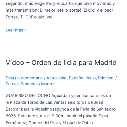
segundo, más exigente, y el cuarto, que tuvo movilidad y
más transmisión. El mejor lote lo sorteó ‘El Cid’ y el peor
Fortes. ‘El Cid’ cuajó una
Leer más »
Vídeo
–
Vídeo – Orden de lidia para Madrid
Orden
de
lidia
Deja un comentario
/
Actualidad
,
España
,
Inicio
,
Principal
/
para
Patricia Prudencio Munoz
Madrid
GUARISMO DEL OCHO Aguardan ya en los corrales de
la Plaza de Toros de Las Ventas seis toros de José
Escolar para la vigesimosegunda de la Feria de San Isidro
2025. Esta tarde, a las 19:00h., harán el paseíllo Esaú
Fernández, Gómez del Pilar y Miguel de Pablo.