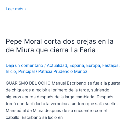
Leer más »
Pepe
Moral
Pepe Moral corta dos orejas en la
corta
dos
de Miura que cierra La Feria
orejas
en
Deja un comentario
/
Actualidad
,
España
,
Europa
,
Festejos
,
la
Inicio
,
Principal
/
Patricia Prudencio Munoz
de
Miura
GUARISMO DEL OCHO Manuel Escribano se fue a la puerta
que
de chiqueros a recibir al primero de la tarde, sufriendo
cierra
algunos apuros después de la larga cambiada. Después
La
toreó con facilidad a la verónica a un toro que salía suelto.
Feria
Manseó el de Miura después de su encuentro con el
caballo. Escribano se lució en