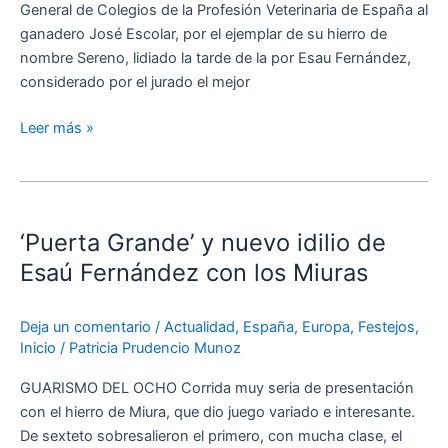
General de Colegios de la Profesión Veterinaria de España al
la
ganadero José Escolar, por el ejemplar de su hierro de
Profesión
nombre Sereno, lidiado la tarde de la por Esau Fernández,
Veterinaria
considerado por el jurado el mejor
de
España
Leer más »
‘Puerta
Grande’
‘Puerta Grande’ y nuevo idilio de
y
nuevo
Esaú Fernández con los Miuras
idilio
de
Deja un comentario
/
Actualidad
,
España
,
Europa
,
Festejos
,
Esaú
Inicio
/
Patricia Prudencio Munoz
Fernández
con
GUARISMO DEL OCHO Corrida muy seria de presentación
los
con el hierro de Miura, que dio juego variado e interesante.
Miuras
De sexteto sobresalieron el primero, con mucha clase, el