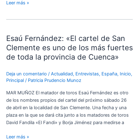
Leer más »
Esaú
Fernández:
Esaú Fernández: «El cartel de San
«El
cartel
Clemente es uno de los más fuertes
de
de toda la provincia de Cuenca»
San
Clemente
Deja un comentario
/
Actualidad
,
Entrevistas
,
España
,
Inicio
,
es
Principal
/
Patricia Prudencio Munoz
uno
de
MAR MUÑOZ El matador de toros Esaú Fernández es otro
los
de los nombres propios del cartel del próximo sábado 26
más
de abril en la localidad de San Clemente. Una fecha y una
fuertes
plaza en la que se dará cita junto a los matadores de toros
de
David Fandila «El Fandi» y Borja Jiménez para medirse a
toda
la
Leer más »