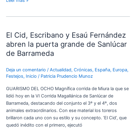
Leer más »
El
Cid,
El Cid, Escribano y Esaú Fernández
Escribano
y
abren la puerta grande de Sanlúcar
Esaú
de Barrameda
Fernández
abren
Deja un comentario
/
Actualidad
,
Crónicas
,
España
,
Europa
,
la
Festejos
,
Inicio
/
Patricia Prudencio Munoz
puerta
grande
GUARISMO DEL OCHO Magnífica corrida de Miura la que se
de
lidió hoy en la VI Corrida Magallánica de Sanlúcar de
Sanlúcar
Barrameda, destacando del conjunto el 3º y el 4º, dos
de
animales extraordinarios. Con ese material los toreros
Barrameda
brillaron cada uno con su estilo y su concepto. ‘El Cid’, que
quedó inédito con el primero, ejecutó