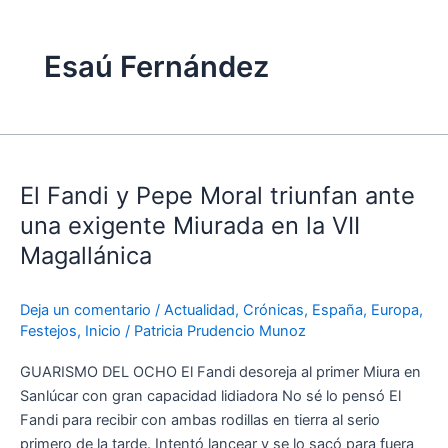
Esaú Fernández
El
Fandi
El Fandi y Pepe Moral triunfan ante
y
Pepe
una exigente Miurada en la VII
Moral
Magallánica
triunfan
ante
Deja un comentario
/
Actualidad
,
Crónicas
,
España
,
Europa
,
una
Festejos
,
Inicio
/
Patricia Prudencio Munoz
exigente
Miurada
GUARISMO DEL OCHO El Fandi desoreja al primer Miura en
en
Sanlúcar con gran capacidad lidiadora No sé lo pensó El
la
Fandi para recibir con ambas rodillas en tierra al serio
VII
primero de la tarde. Intentó lancear y se lo sacó para fuera