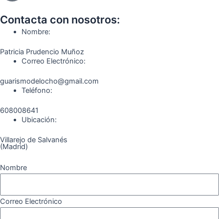
b
a
g
u
o
o
o
g
r
b
k
Contacta con nosotros:
o
r
a
e
Nombre:
k
a
m
Patricia Prudencio Muñoz
m
Correo Electrónico:
guarismodelocho@gmail.com
Teléfono:
608008641
Ubicación:
Villarejo de Salvanés
(Madrid)
Nombre
Correo Electrónico