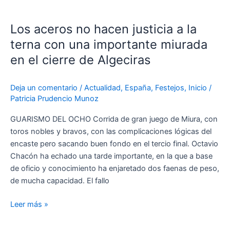
Los
aceros
Los aceros no hacen justicia a la
no
hacen
terna con una importante miurada
justicia
en el cierre de Algeciras
a
la
Deja un comentario
/
Actualidad
,
España
,
Festejos
,
Inicio
/
terna
Patricia Prudencio Munoz
con
una
GUARISMO DEL OCHO Corrida de gran juego de Miura, con
importante
toros nobles y bravos, con las complicaciones lógicas del
miurada
encaste pero sacando buen fondo en el tercio final. Octavio
en
Chacón ha echado una tarde importante, en la que a base
el
de oficio y conocimiento ha enjaretado dos faenas de peso,
cierre
de mucha capacidad. El fallo
de
Algeciras
Leer más »