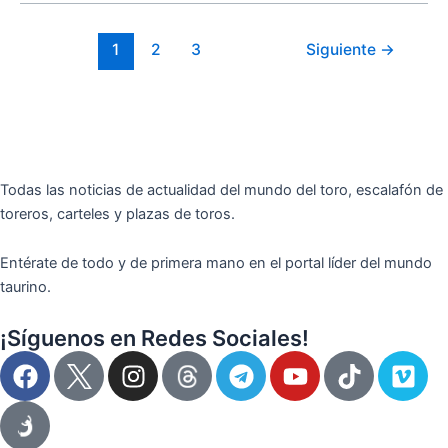
1
2
3
Siguiente
→
Todas las noticias de actualidad del mundo del toro, escalafón de
toreros, carteles y plazas de toros.
Entérate de todo y de primera mano en el portal líder del mundo
taurino.
¡Síguenos en Redes Sociales!
F
I
T
Y
T
V
a
n
e
o
i
i
c
s
l
u
k
m
e
t
e
t
t
e