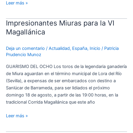
Leer más »
Impresionantes Miuras para la VI
Impresionantes
Miuras
Magallánica
para
la
Deja un comentario
/
Actualidad
,
España
,
Inicio
/
Patricia
VI
Prudencio Munoz
Magallánica
GUARISMO DEL OCHO Los toros de la legendaria ganadería
de Miura aguardan en el término municipal de Lora del Río
(Sevilla), a expensas de ser embarcados con destino a
Sanlúcar de Barrameda, para ser lidiados el próximo
domingo 18 de agosto, a partir de las 19:00 horas, en la
tradicional Corrida Magallánica que este año
Leer más »