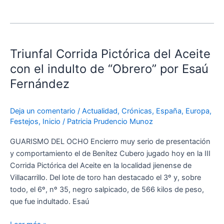
provincia
de
Cuenca»
Triunfal
Corrida
Triunfal Corrida Pictórica del Aceite
Pictórica
del
con el indulto de “Obrero” por Esaú
Aceite
Fernández
con
el
Deja un comentario
/
Actualidad
,
Crónicas
,
España
,
Europa
,
indulto
Festejos
,
Inicio
/
Patricia Prudencio Munoz
de
“Obrero”
GUARISMO DEL OCHO Encierro muy serio de presentación
por
y comportamiento el de Benítez Cubero jugado hoy en la III
Esaú
Corrida Pictórica del Aceite en la localidad jienense de
Fernández
Villacarrillo. Del lote de toro han destacado el 3º y, sobre
todo, el 6º, nº 35, negro salpicado, de 566 kilos de peso,
que fue indultado. Esaú