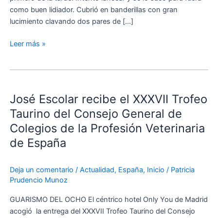
Magallánica
como buen lidiador. Cubrió en banderillas con gran
lucimiento clavando dos pares de […]
Leer más »
José
Escolar
José Escolar recibe el XXXVII Trofeo
recibe
el
Taurino del Consejo General de
XXXVII
Colegios de la Profesión Veterinaria
Trofeo
de España
Taurino
del
Consejo
Deja un comentario
/
Actualidad
,
España
,
Inicio
/
Patricia
Prudencio Munoz
General
de
GUARISMO DEL OCHO El céntrico hotel Only You de Madrid
Colegios
acogió la entrega del XXXVII Trofeo Taurino del Consejo
de