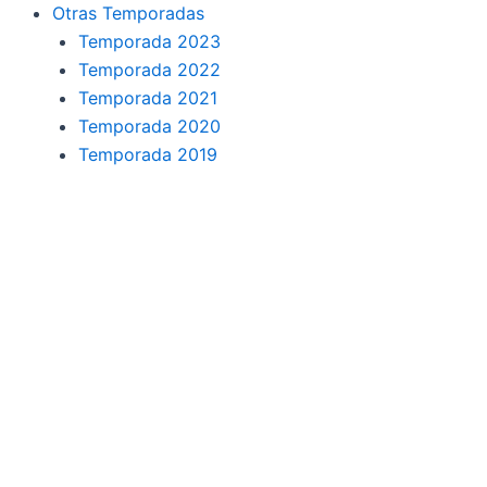
o
r
a
e
Otras Temporadas
k
a
m
Temporada 2023
Temporada 2022
m
Temporada 2021
Temporada 2020
Temporada 2019