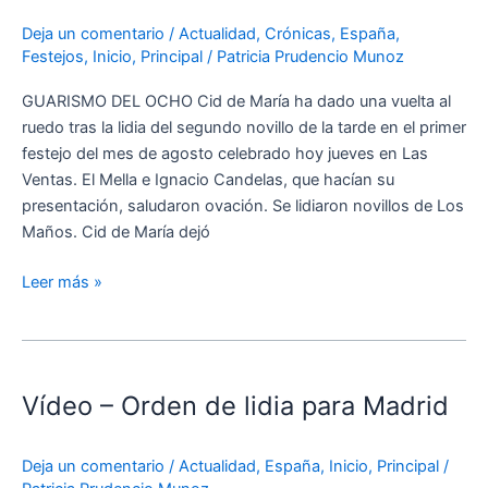
Cid
Deja un comentario
/
Actualidad
,
Crónicas
,
España
,
de
Festejos
,
Inicio
,
Principal
/
Patricia Prudencio Munoz
María
GUARISMO DEL OCHO Cid de María ha dado una vuelta al
ruedo tras la lidia del segundo novillo de la tarde en el primer
festejo del mes de agosto celebrado hoy jueves en Las
Ventas. El Mella e Ignacio Candelas, que hacían su
presentación, saludaron ovación. Se lidiaron novillos de Los
Maños. Cid de María dejó
Leer más »
Vídeo
–
Vídeo – Orden de lidia para Madrid
Orden
de
lidia
Deja un comentario
/
Actualidad
,
España
,
Inicio
,
Principal
/
para