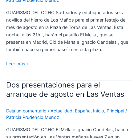
Patricia Prudencio Munoz
Madrid
GUARISMO DEL OCHO Sorteados y enchiquerados seis
novillos del hierro de Los Maños para el primer festejo del
mes de agosto en la Plaza de Toros de Las Ventas. Esta
noche, a las 21h. , harán el paseíllo El Mella , que se
presenta en Madrid, Cid de María e Ignacio Candelas , que
también hace su primer paseíllo en esta plaza.
Leer más »
Dos presentaciones para el
Dos
presentaciones
arranque de agosto en Las Ventas
para
el
Deja un comentario
/
Actualidad
,
España
,
Inicio
,
Principal
/
arranque
Patricia Prudencio Munoz
de
agosto
GUARISMO DEL OCHO El Mella e Ignacio Candelas, hacen
en
su presentación en Las Ventas mañana jueves 7 en un