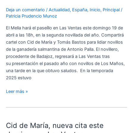
una
Deja un comentario
/
Actualidad
,
España
,
Inicio
,
Principal
/
nueva
Patricia Prudencio Munoz
oportunidad
en
El Mella hará el paseíllo en Las Ventas este domingo 19 de
Las
abril a las 18h, en la segunda novillada del año. Compartirá
Ventas
cartel con Cid de María y Tomás Bastos para lidiar novillos
de la ganadería salmantina de Antonio Palla. El novillero,
procedente de Badajoz, regresará a Las Ventas tras
su presentación el pasado año con novillos de Los Maños,
una tarde en la que obtuvo saludos. En la temporada
2025 estuvo
Leer más »
Cid
de
Cid de María, nueva cita este
María,
nueva