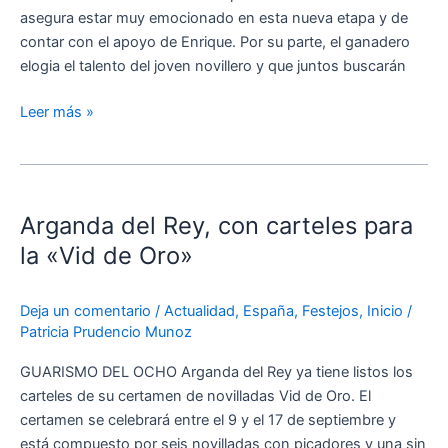
asegura estar muy emocionado en esta nueva etapa y de
contar con el apoyo de Enrique. Por su parte, el ganadero
elogia el talento del joven novillero y que juntos buscarán
Leer más »
Arganda
del
Arganda del Rey, con carteles para
Rey,
con
la «Vid de Oro»
carteles
para
Deja un comentario
/
Actualidad
,
España
,
Festejos
,
Inicio
/
la
Patricia Prudencio Munoz
«Vid
de
GUARISMO DEL OCHO Arganda del Rey ya tiene listos los
Oro»
carteles de su certamen de novilladas Vid de Oro. El
certamen se celebrará entre el 9 y el 17 de septiembre y
está compuesto por seis novilladas con picadores y una sin