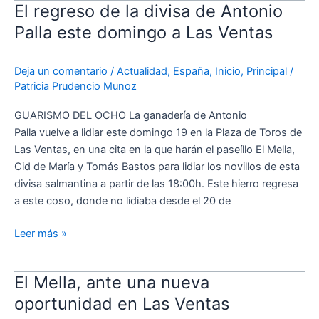
El regreso de la divisa de Antonio
El
regreso
Palla este domingo a Las Ventas
de
la
Deja un comentario
/
Actualidad
,
España
,
Inicio
,
Principal
/
divisa
Patricia Prudencio Munoz
de
Antonio
GUARISMO DEL OCHO La ganadería de Antonio
Palla
Palla vuelve a lidiar este domingo 19 en la Plaza de Toros de
este
Las Ventas, en una cita en la que harán el paseíllo El Mella,
domingo
Cid de María y Tomás Bastos para lidiar los novillos de esta
a
divisa salmantina a partir de las 18:00h. Este hierro regresa
Las
a este coso, donde no lidiaba desde el 20 de
Ventas
Leer más »
El Mella, ante una nueva
El
Mella,
oportunidad en Las Ventas
ante