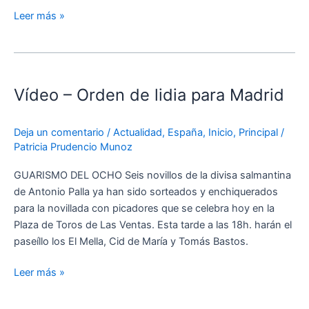
Leer más »
Vídeo
–
Vídeo – Orden de lidia para Madrid
Orden
de
lidia
Deja un comentario
/
Actualidad
,
España
,
Inicio
,
Principal
/
para
Patricia Prudencio Munoz
Madrid
GUARISMO DEL OCHO Seis novillos de la divisa salmantina
de Antonio Palla ya han sido sorteados y enchiquerados
para la novillada con picadores que se celebra hoy en la
Plaza de Toros de Las Ventas. Esta tarde a las 18h. harán el
paseíllo los El Mella, Cid de María y Tomás Bastos.
Leer más »