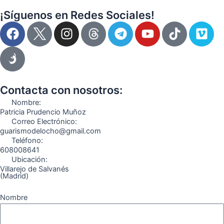
¡Síguenos en Redes Sociales!
F
I
T
Y
T
V
a
n
e
o
i
i
c
s
l
u
k
m
e
t
e
t
t
e
b
a
g
u
o
o
o
g
r
b
k
Contacta con nosotros:
o
r
a
e
Nombre:
k
a
m
Patricia Prudencio Muñoz
Correo Electrónico:
m
guarismodelocho@gmail.com
Teléfono:
608008641
Ubicación:
Villarejo de Salvanés
(Madrid)
Nombre