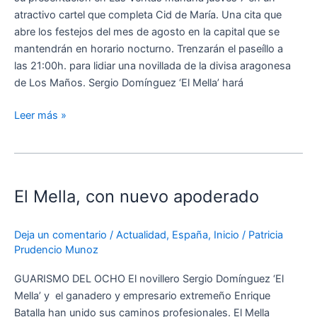
Las
atractivo cartel que completa Cid de María. Una cita que
Ventas
abre los festejos del mes de agosto en la capital que se
mantendrán en horario nocturno. Trenzarán el paseíllo a
las 21:00h. para lidiar una novillada de la divisa aragonesa
de Los Maños. Sergio Domínguez ‘El Mella’ hará
Leer más »
El
Mella,
El Mella, con nuevo apoderado
con
nuevo
apoderado
Deja un comentario
/
Actualidad
,
España
,
Inicio
/
Patricia
Prudencio Munoz
GUARISMO DEL OCHO El novillero Sergio Domínguez ‘El
Mella’ y el ganadero y empresario extremeño Enrique
Batalla han unido sus caminos profesionales. El Mella