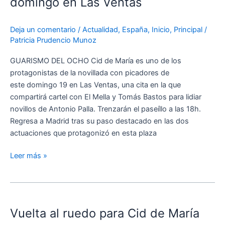
domingo en Las Ventas
cita
este
Deja un comentario
/
Actualidad
,
España
,
Inicio
,
Principal
/
domingo
Patricia Prudencio Munoz
en
Las
GUARISMO DEL OCHO Cid de María es uno de los
Ventas
protagonistas de la novillada con picadores de
este domingo 19 en Las Ventas, una cita en la que
compartirá cartel con El Mella y Tomás Bastos para lidiar
novillos de Antonio Palla. Trenzarán el paseíllo a las 18h.
Regresa a Madrid tras su paso destacado en las dos
actuaciones que protagonizó en esta plaza
Leer más »
Vuelta
al
Vuelta al ruedo para Cid de María
ruedo
para