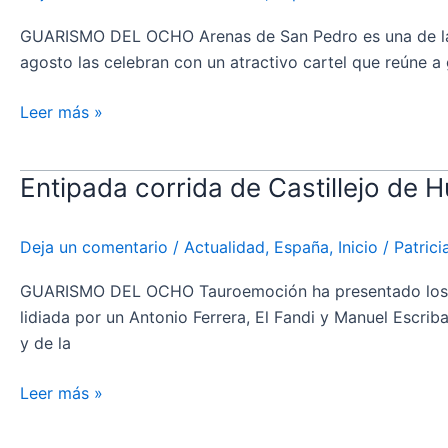
Pedro
jóvenes»
y
GUARISMO DEL OCHO Arenas de San Pedro es una de las lo
uno
agosto las celebran con un atractivo cartel que reúne a 
de
los
Leer más »
feudos
taurinos
Entipada corrida de Castillejo de 
Entipada
de
corrida
la
de
provincia
Deja un comentario
/
Actualidad
,
España
,
Inicio
/
Patric
Castillejo
de
de
GUARISMO DEL OCHO Tauroemoción ha presentado los toro
Ávila
Huebra
lidiada por un Antonio Ferrera, El Fandi y Manuel Escrib
para
y de la
este
viernes
Leer más »
en
Almendralejo