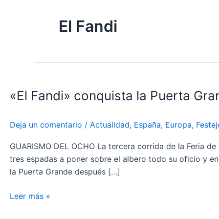
El Fandi
«El
Fandi»
«El Fandi» conquista la Puerta Gra
conquista
la
Puerta
Deja un comentario
/
Actualidad
,
España
,
Europa
,
Festej
Grande
frente
GUARISMO DEL OCHO La tercera corrida de la Feria de C
al
tres espadas a poner sobre el albero todo su oficio y ent
exigente
la Puerta Grande después […]
encierro
de
Leer más »
Miura