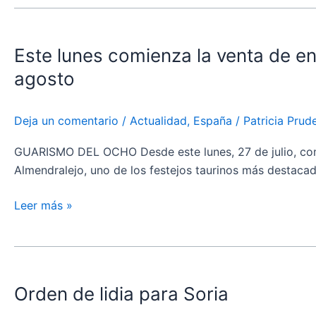
en
Este
Colombinas
lunes
Este lunes comienza la venta de en
comienza
la
agosto
venta
de
Deja un comentario
/
Actualidad
,
España
/
Patricia Pru
entradas
físicas
GUARISMO DEL OCHO Desde este lunes, 27 de julio, comie
para
Almendralejo, uno de los festejos taurinos más destacad
la
corrida
Leer más »
de
toros
Orden
de
de
Almendralejo
Orden de lidia para Soria
lidia
del
para
16