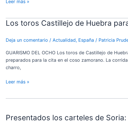
Virgen
Leer más »
de
San
Los toros Castillejo de Huebra par
Los
Lorenzo
toros
de
Castillejo
Valladolid
Deja un comentario
/
Actualidad
,
España
/
Patricia Pru
de
Huebra
GUARISMO DEL OCHO Los toros de Castillejo de Huebra q
para
preparados para la cita en el coso zamorano. La corri
el
charro,
cartel
de
Leer más »
Banderilleros
de
Presentados
Oro
los
en
Presentados los carteles de Soria:
carteles
Zamora
de