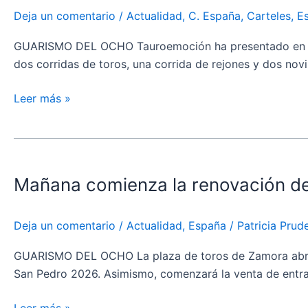
Soria:
Deja un comentario
/
Actualidad
,
C. España
,
Carteles
,
E
Tauroemoción
oficializa
GUARISMO DEL OCHO Tauroemoción ha presentado en rueda 
una
dos corridas de toros, una corrida de rejones y dos nov
feria
de
Leer más »
presente
y
Mañana
futuro
comienza
Mañana comienza la renovación de 
la
renovación
de
Deja un comentario
/
Actualidad
,
España
/
Patricia Pru
abonos
para
GUARISMO DEL OCHO La plaza de toros de Zamora abrirá m
la
San Pedro 2026. Asimismo, comenzará la venta de entrada
feria
taurina