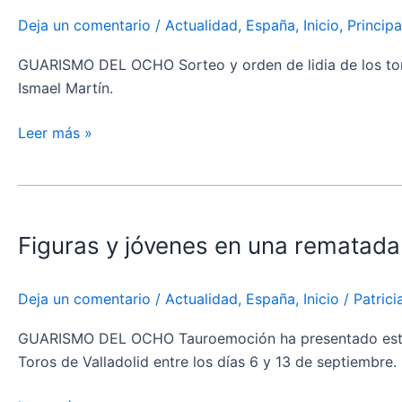
Soria
de
Deja un comentario
/
Actualidad
,
España
,
Inicio
,
Principa
agosto
GUARISMO DEL OCHO Sorteo y orden de lidia de los toros 
Ismael Martín.
Leer más »
Figuras
y
Figuras y jóvenes en una rematada 
jóvenes
en
una
Deja un comentario
/
Actualidad
,
España
,
Inicio
/
Patric
rematada
feria
GUARISMO DEL OCHO Tauroemoción ha presentado este jue
de
Toros de Valladolid entre los días 6 y 13 de septiembre. 
la