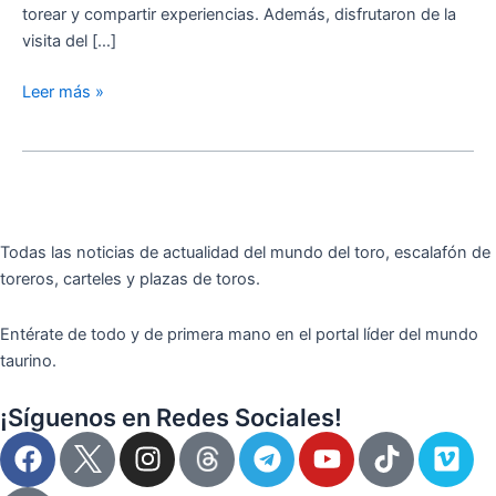
torear y compartir experiencias. Además, disfrutaron de la
Puertas
visita del […]
Abiertas
en
Leer más »
La
Maestranza
Todas las noticias de actualidad del mundo del toro, escalafón de
toreros, carteles y plazas de toros.
Entérate de todo y de primera mano en el portal líder del mundo
taurino.
¡Síguenos en Redes Sociales!
F
I
T
Y
T
V
a
n
e
o
i
i