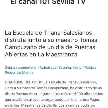
El canal 101 Sevilla TV
La
Escuela
La Escuela de Triana-Salesianos
de
Triana-
disfruta junto a su maestro Tomas
Salesianos
Campuzano de un día de Puertas
disfruta
Abiertas en La Maestranza
junto
a
su
Deja un comentario
/
Actualidad
,
España
,
Inicio
/
Patricia
Prudencio Munoz
maestro
Tomas
GUARISMO DEL OCHO La escuela de Triana-Salesianos,
Campuzano
junto a su maestro Tomás Campuzano, ha disfrutado de un
de
día de Puertas Abiertas junto a los más de 6000 aficionados
un
que acudieron al evento organizado por la empresa Pages
día
en la Real Maestranza de Sevilla. Los alumnos pudieron
de