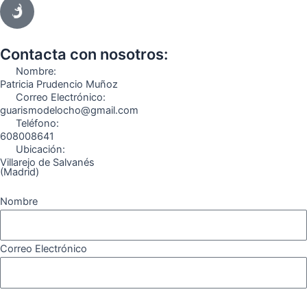
c
s
l
u
k
m
e
t
e
t
t
e
b
a
g
u
o
o
o
g
r
b
k
Contacta con nosotros:
o
r
a
e
Nombre:
k
a
m
Patricia Prudencio Muñoz
Correo Electrónico:
m
guarismodelocho@gmail.com
Teléfono:
608008641
Ubicación:
Villarejo de Salvanés
(Madrid)
Nombre
Correo Electrónico