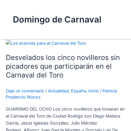
Domingo de Carnaval
Desvelados
los
Desvelados los cinco novilleros sin
cinco
novilleros
picadores que participarán en el
sin
Carnaval del Toro
picadores
que
Deja un comentario
/
Actualidad
,
España
,
Inicio
/
Patricia
participarán
Prudencio Munoz
en
el
GUARISMO DEL OCHO Los cinco novilleros que torearan en
Carnaval
el Carnaval del Toro de Ciudad Rodrigo son Diego Mateos
del
García, Jesús Iglesias González, Julio Méndez
Toro
Bodego, Alfonso Juan García Morales y Gonzalo Luis Da