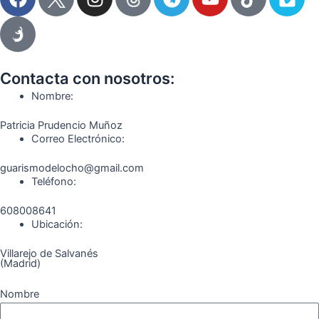
a
n
e
o
i
i
c
s
l
u
k
m
e
t
e
t
t
e
b
a
g
u
o
o
o
g
r
b
k
Contacta con nosotros:
o
r
a
e
Nombre:
k
a
m
Patricia Prudencio Muñoz
m
Correo Electrónico:
guarismodelocho@gmail.com
Teléfono:
608008641
Ubicación:
Villarejo de Salvanés
(Madrid)
Nombre